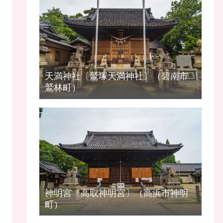
天満神社〔鷲塚天満神社〕（碧南市
鷲林町）
神明宮〔高取神明宮〕（高浜市神明
町）