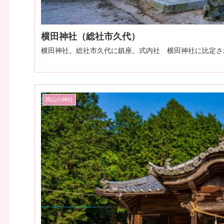
横田神社（総社市久代）
横田神社。総社市久代に鎮座。式内社 横田神社に比定さ
岡山の神社