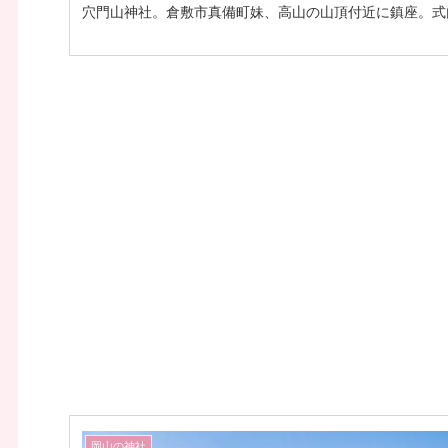
穴門山神社。倉敷市真備町妹、高山の山頂付近に鎮座。式
岡山の神社