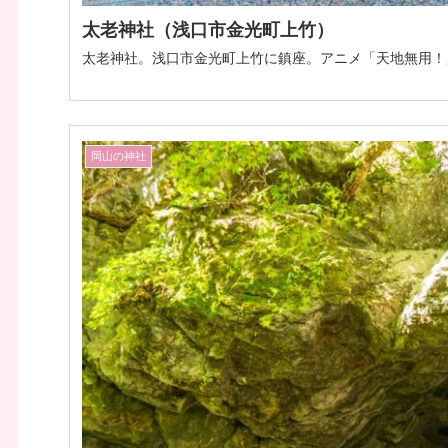
太老神社（浅口市金光町上竹）
太老神社。浅口市金光町上竹に鎮座。アニメ「天地無用！
岡山の神社