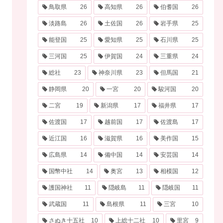
鳥取県
26
高知県
26
伯耆国
26
淡路島
26
土佐国
26
岩手県
25
能登国
25
愛知県
25
石川県
25
三河国
25
伊賀国
24
三重県
24
総社
23
神奈川県
23
但馬国
21
静岡県
20
一宮
20
駿河国
20
二宮
19
新潟県
17
福井県
17
佐渡国
17
越前国
17
佐渡島
17
近江国
16
滋賀県
16
美作国
15
広島県
14
備中国
14
安芸国
14
国幣中社
14
奥宮
13
相模国
12
護国神社
11
隠岐島
11
隠岐国
11
武蔵国
11
島根県
11
三宮
10
さぬき十五社
10
上総十二社
10
里宮
9