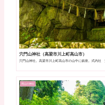
穴門山神社（高梁市川上町高山市）
穴門山神社。高梁市川上町高山市の山中に鎮座。式内社 
岡山の神社