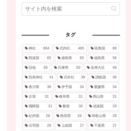
タグ
神社
664
式内社
485
陸奥国
88
阿波国
65
徳島県
65
福島県
56
旧地
56
兵庫県
50
名神大社
49
別表神社
41
式外社
39
讃岐国
36
香川県
36
伊予国
34
愛媛県
34
古墳
31
岐阜県
31
岡山県
31
飛騨国
31
磐座
30
淡路国
29
紀伊国
28
秋田県
28
和歌山県
28
出羽国
28
上総国
27
千葉県
27