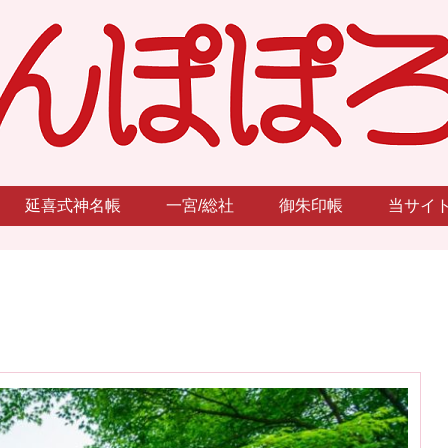
延喜式神名帳
一宮/総社
御朱印帳
当サイ