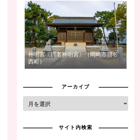
神明宮〔日名神明宮〕（岡崎市日名
西町）
アーカイブ
サイト内検索