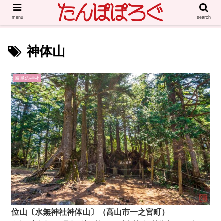
menu
search
神体山
岐阜の神社
位山〔水無神社神体山〕（高山市一之宮町）