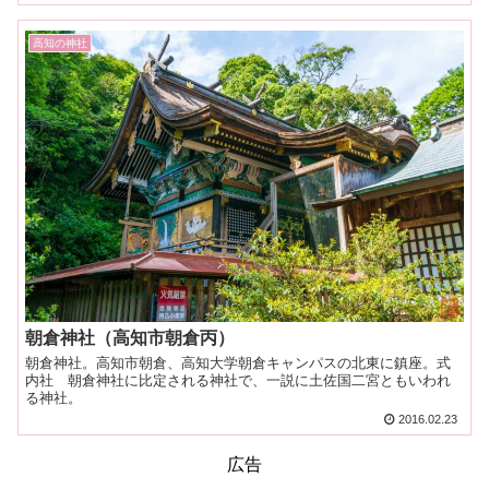
高知の神社
朝倉神社（高知市朝倉丙）
朝倉神社。高知市朝倉、高知大学朝倉キャンパスの北東に鎮座。式
内社 朝倉神社に比定される神社で、一説に土佐国二宮ともいわれ
る神社。
2016.02.23
広告