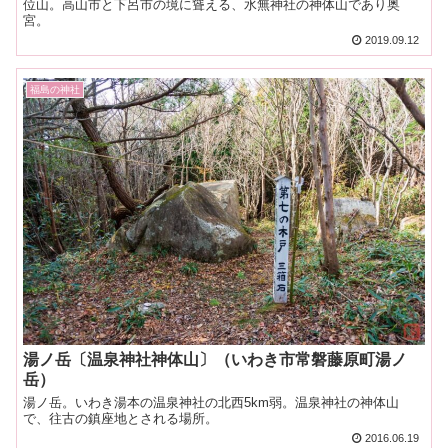
位山。高山市と下呂市の境に聳える、水無神社の神体山であり奥
宮。
2019.09.12
福島の神社
湯ノ岳〔温泉神社神体山〕（いわき市常磐藤原町湯ノ
岳）
湯ノ岳。いわき湯本の温泉神社の北西5km弱。温泉神社の神体山
で、往古の鎮座地とされる場所。
2016.06.19