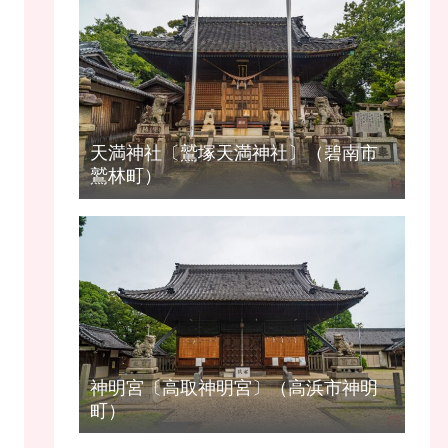
天満神社〔鷲塚天満神社〕（碧南市
鷲林町）
神明宮〔高取神明宮〕（高浜市神明
町）