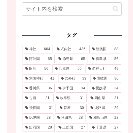
タグ
神社
664
式内社
485
陸奥国
88
阿波国
65
徳島県
65
福島県
56
旧地
56
兵庫県
50
名神大社
49
別表神社
41
式外社
39
讃岐国
36
香川県
36
伊予国
34
愛媛県
34
古墳
31
岐阜県
31
岡山県
31
飛騨国
31
磐座
30
淡路国
29
紀伊国
28
秋田県
28
和歌山県
28
出羽国
28
上総国
27
千葉県
27