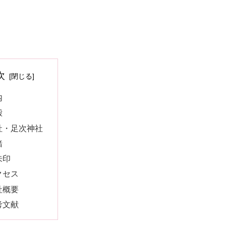
次
内
殿
社・足次神社
緒
朱印
クセス
社概要
考文献