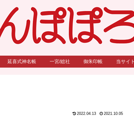
延喜式神名帳
一宮/総社
御朱印帳
当サイ
）
2022.04.13
2021.10.05