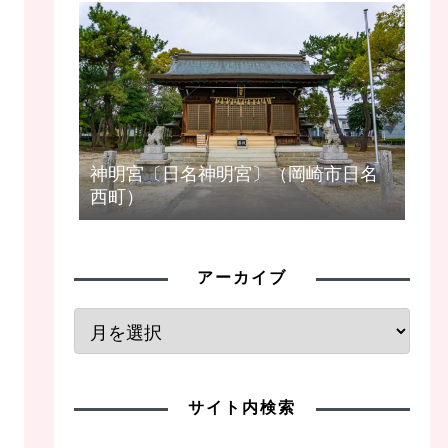
神明宮〔日名神明宮〕（岡崎市日名
西町）
アーカイブ
サイト内検索