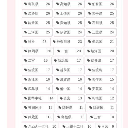
鳥取県
26
高知県
26
伯耆国
26
淡路島
26
土佐国
26
岩手県
25
能登国
25
愛知県
25
石川県
25
三河国
25
伊賀国
24
三重県
24
総社
23
神奈川県
23
但馬国
21
静岡県
20
一宮
20
駿河国
20
二宮
19
新潟県
17
福井県
17
佐渡国
17
越前国
17
佐渡島
17
近江国
16
滋賀県
16
美作国
15
広島県
14
備中国
14
安芸国
14
国幣中社
14
奥宮
13
相模国
12
護国神社
11
隠岐島
11
隠岐国
11
武蔵国
11
島根県
11
三宮
10
さぬき十五社
10
上総十二社
10
里宮
9