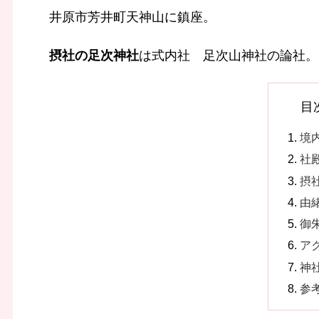
井原市芳井町天神山に鎮座。
摂社の足次神社
は式内社 足次山神社の論社。
目
境
社
摂
由
御
ア
神
参