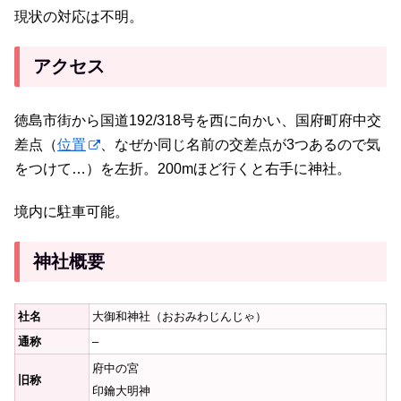
現状の対応は不明。
アクセス
徳島市街から国道192/318号を西に向かい、国府町府中交
差点（
位置
、なぜか同じ名前の交差点が3つあるので気
をつけて…）を左折。200mほど行くと右手に神社。
境内に駐車可能。
神社概要
社名
大御和神社（おおみわじんじゃ）
通称
–
府中の宮
旧称
印鑰大明神