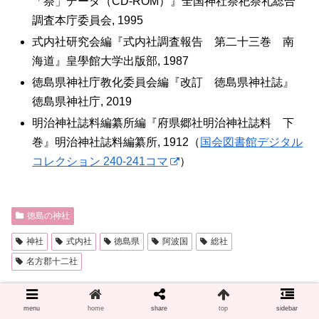
「祭」データ（CD-ROM）』全国神社祭祀祭礼総合
調査本庁委員会, 1995
式内社研究会編『式内社調査報告 第二十三巻 南
海道』皇學館大学出版部, 1987
徳島県神社庁教化委員会編『改訂 徳島県神社誌』
徳島県神社庁, 2019
明治神社誌料編纂所編『府県郷社明治神社誌料 下
巻』明治神社誌料編纂所, 1912（
国会図書館デジタル
コレクション 240-241コマ
）
徳島の神社
神社
式内社
徳島県
阿波国
総社
名方郡十二社
menu
home
share
top
sidebar