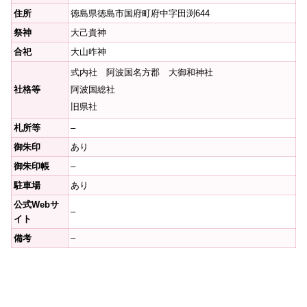
住所
徳島県徳島市国府町府中字田渕644
祭神
大己貴神
合祀
大山咋神
式内社 阿波国名方郡 大御和神社
社格等
阿波国総社
旧県社
札所等
–
御朱印
あり
御朱印帳
–
駐車場
あり
公式Webサ
–
イト
備考
–