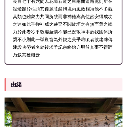
長百七十有六間以花崗石造之東南面道路處則所在
設燈籠於柱頭其偉麗荘嚴興境内風致相須他不多觀
其類也雖衆力共同所致而非神德嵩高使然安得成功
之速如此乎抑神威之赫奕不関於垣之有無而衆之竭
力於此者㞮乎敬虔至情不能已況敬神本於我國体所
繋不小則此一挙豈啻為外観之美乎哉頃者欲建碑傳
建設功勞者名於後求予記余終始亦興於其事不得辞
乃叙其梗概云
由緒