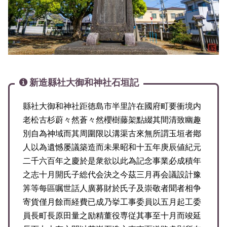
新造縣社大御和神社石垣記
縣社大御和神社距徳島市半里許在國府町要衝境内
老松古杉蔚々然蒼々然櫻樹藤架點綴其間清致幽趣
別自為神域而其周圍限以溝渠古來無所謂玉垣者鄕
人以為遺憾屡議築造而未果昭和十五年庚辰値紀元
二千六百年之慶於是衆欲以此為記念事業必成積年
之志十月開氏子総代会決之今茲三月再会議設計豫
筭等每區嘱世話人廣募財於氏子及崇敬者聞者相争
寄貨僅月餘而経費已成乃挙工事委員以五月起工委
員長町長原田量之励精董役専従其事至十月而竣延