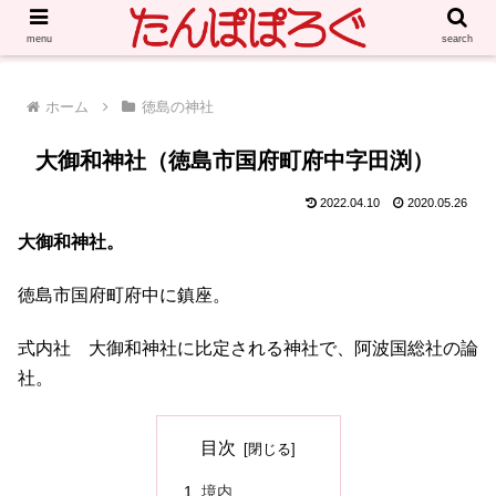
menu
search
ホーム
徳島の神社
大御和神社（徳島市国府町府中字田渕）
2022.04.10
2020.05.26
大御和神社。
徳島市国府町府中に鎮座。
式内社 大御和神社に比定される神社で、阿波国総社の論
社。
目次
境内