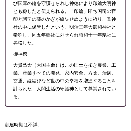
び国庫の鑰を守護せられし神徳により印鑰大明神
とも称したと伝えられる。「印鑰」即ち国司の官
印と諸司の蔵のかぎが紛失せぬように祈り、又神
社の中に保管したという。明治三年大御和神社と
奉称し、同五年郷社に列せられ昭和十一年県社に
昇格した。
御神徳
大貴己命（大国主命）はこの国土を拓き農業、工
業、産業すべての開発、家内安全、方除、治病、
交通、縁結びなど世の中の幸福を増進することを
計られた、人間生活の守護神として尊崇されてい
る。
創建時期は不詳。