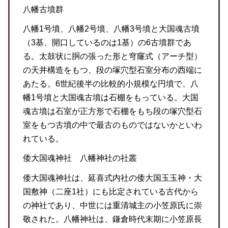
八幡古墳群
八幡1号墳、八幡2号墳、八幡3号墳と大国魂古墳
（3基、開口しているのは1基）の6古墳群であ
る。太鼓状に胴の張った形と穹窿式（アーチ型）
の天井構造をもつ、段の塚穴型石室分布の西端に
あたる。6世紀後半の比較的小規模な円墳で、八
幡1号墳と大国魂古墳は石棚をもっている。大国
魂古墳は石室が正方形で石棚をもち段の塚穴型石
室をもつ古墳の中で最古のものではないかといわ
れている。
倭大国魂神社 八幡神社の社叢
倭大国魂神社は、延喜式内社の倭大国玉玉神・大
国敷神（二座1社）にも比定されている古代から
の神社であり、中世には重清城主の小笠原氏に崇
敬された。八幡神社は、鎌倉時代末期に小笠原長