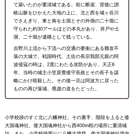
て築いたのが重清城である。前に断崖、背後に讃
岐山脈をひかえた大地の上に、北と西を城ヶ谷川
でさえぎり、東と南を土堀とその外側の二十堀に
守られた約30アールほどの本丸があり、井戸や土
塀、二十堀が遺構として残っている。
吉野川上流から下流への交通の要衝にある難攻不
落の大城で、戦国時代、土佐の長宗我部元親の阿
波侵寇の時は、2度にわたる攻防があり、天正6
年、当時の城主小笠原豊後守長政とその長子を謀
略にかけ暗殺した。その後一旦は阿波方に戻った
ものの再び落城、廃虚の道をたどった。
小学校跡のすぐ北に八幡神社。その裏手、階段を上ると倭
大国魂神社。倭大国魂神社から西400m程の場所に重清城
址。また、小学校跡周りに八幡古墳群、倭大国魂神社境内