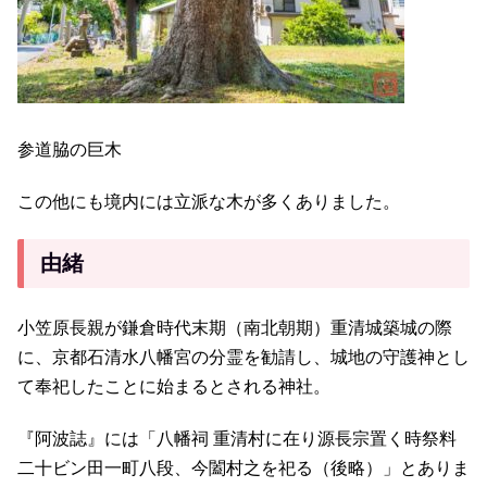
参道脇の巨木
この他にも境内には立派な木が多くありました。
由緒
小笠原長親が鎌倉時代末期（南北朝期）重清城築城の際
に、京都石清水八幡宮の分霊を勧請し、城地の守護神とし
て奉祀したことに始まるとされる神社。
『阿波誌』には「八幡祠 重清村に在り源長宗置く時祭料
二十ビン田一町八段、今闔村之を祀る（後略）」とありま