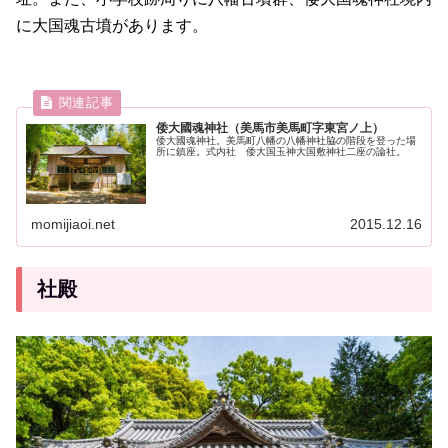
に大国魂古墳があります。
倭大國魂神社（美馬市美馬町字東宮ノ上）
倭大國魂神社。美馬町八幡の八幡神社脇の階段を登った場
所に鎮座。式内社 倭大国玉神大国敷神社二座の論社。
momijiaoi.net
2015.12.16
社殿