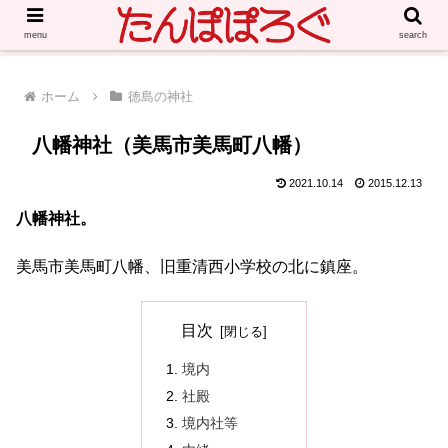
menu
search
ホーム
徳島の神社
八幡神社（美馬市美馬町八幡）
2021.10.14
2015.12.13
八幡神社。
美馬市美馬町八幡、旧重清西小学校の北に鎮座。
目次
境内
社殿
境内社等