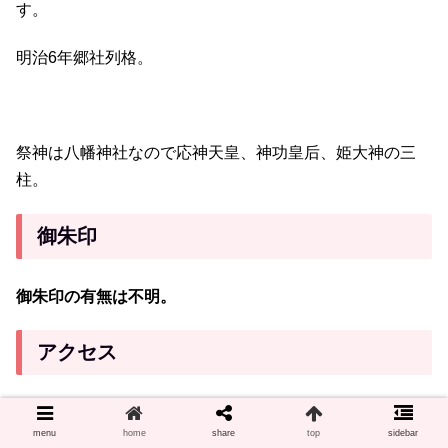
す。
明治6年郷社列格。
祭神は八幡神社なので応神天皇、神功皇后、姫大神の三
柱。
御朱印
御朱印の有無は不明。
アクセス
マルナカ美馬店の北に大人の学校悠々大学（重清西小学校
menu
home
share
top
sidebar
跡地のカルチャーセンター？）があり、さらにその北に八