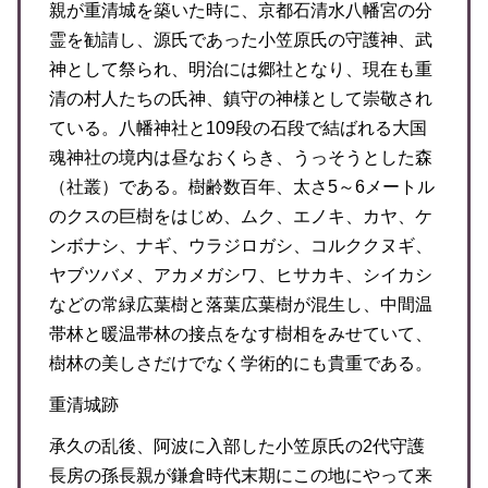
親が重清城を築いた時に、京都石清水八幡宮の分
霊を勧請し、源氏であった小笠原氏の守護神、武
神として祭られ、明治には郷社となり、現在も重
清の村人たちの氏神、鎮守の神様として崇敬され
ている。八幡神社と109段の石段で結ばれる大国
魂神社の境内は昼なおくらき、うっそうとした森
（社叢）である。樹齢数百年、太さ5～6メートル
のクスの巨樹をはじめ、ムク、エノキ、カヤ、ケ
ンボナシ、ナギ、ウラジロガシ、コルククヌギ、
ヤブツバメ、アカメガシワ、ヒサカキ、シイカシ
などの常緑広葉樹と落葉広葉樹が混生し、中間温
帯林と暖温帯林の接点をなす樹相をみせていて、
樹林の美しさだけでなく学術的にも貴重である。
重清城跡
承久の乱後、阿波に入部した小笠原氏の2代守護
長房の孫長親が鎌倉時代末期にこの地にやって来