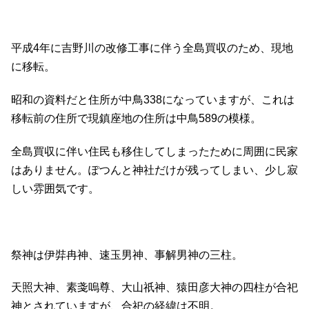
平成4年に吉野川の改修工事に伴う全島買収のため、現地
に移転。
昭和の資料だと住所が中鳥338になっていますが、これは
移転前の住所で現鎮座地の住所は中鳥589の模様。
全島買収に伴い住民も移住してしまったために周囲に民家
はありません。ぽつんと神社だけが残ってしまい、少し寂
しい雰囲気です。
祭神は伊弉冉神、速玉男神、事解男神の三柱。
天照大神、素戔嗚尊、大山祇神、猿田彦大神の四柱が合祀
神とされていますが、合祀の経緯は不明。