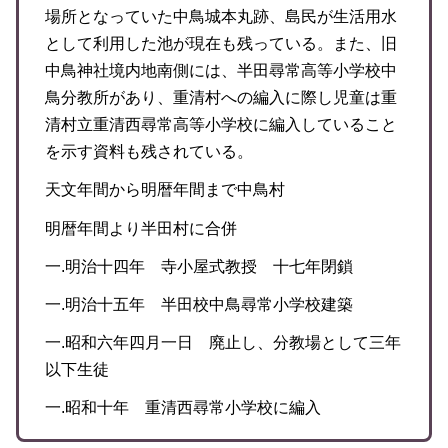
場所となっていた中鳥城本丸跡、島民が生活用水
として利用した池が現在も残っている。また、旧
中鳥神社境内地南側には、半田尋常高等小学校中
鳥分教所があり、重清村への編入に際し児童は重
清村立重清西尋常高等小学校に編入していること
を示す資料も残されている。
天文年間から明暦年間まで中鳥村
明暦年間より半田村に合併
一.明治十四年 寺小屋式教授 十七年閉鎖
一.明治十五年 半田校中鳥尋常小学校建築
一.昭和六年四月一日 廃止し、分教場として三年
以下生徒
一.昭和十年 重清西尋常小学校に編入