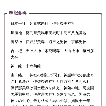
記念碑
日本一社 延喜式内社 伊射奈美神社
鎮座地 徳島県美馬市美馬町中鳥五八九番地
御祭神 伊邪那美尊 速玉之男神 事解男神
合 祀 天照大神 素戔嗚尊 大山祇神 猿田彦
大神
神 紋 十六菊紋
由 緒。 神社の創祀は不詳、神話時代の創建と
される淡路、伊佐奈伎神社と同時期と考えられ、
伊邪那美尊は国土産みを終え、神陵の地、阿波国
美馬郡中鳥、伊射奈美神社を建てられ。阿波の
神々の中で、最も格式の高いのは、貞観十一年