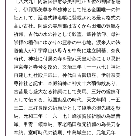
〔八六九〕阿波国伊射奈美神社正五位の神階を賜
う。伊邪那美尊を単独神として祀る全国唯一の神
社として、延喜式神名帳に登載される最も格式の
高い古社。阿波の美馬郡は古くから田畑の豊饒を
祈願、古代の水の神として穀霊、穀神信仰、母神
崇拝の稲作にゆかりの霊格の中心地。渡来人の法
道仙人が伊宇摩山仏母寺を中鳥に建立開基、奈良
時代、神社に付属の寺を聖武天皇勅命により忌部
神宮寺と寺号を改め、文治三年〔一一八七〕神社
再建した社殿戸扉に、神代自古御鎮座、伊射奈美
尊神社と記す、本殿箱棟に神文十六菊御紋あり、
古昔最も盛大なる神詞にして美馬、三好の総鎮守
として伝える。戦国動乱の時代、天文年間〔一五
三二〕三好長慶の祈願所として綾地の御先織を献
納。元和三年〔一六一七〕蜂須賀候祈願の為黒昔
織、甲冑二領奉納、家老稲田稙元祈願の為長刀を
奉納。室町時代の後期、中鳥城主に、元亀元年