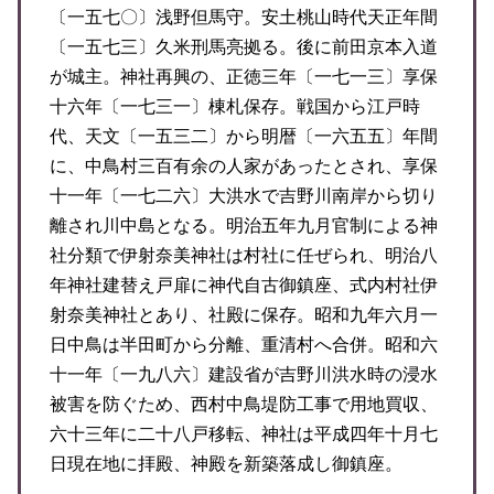
〔一五七〇〕浅野但馬守。安土桃山時代天正年間
〔一五七三〕久米刑馬亮拠る。後に前田京本入道
が城主。神社再興の、正徳三年〔一七一三〕享保
十六年〔一七三一〕棟札保存。戦国から江戸時
代、天文〔一五三二〕から明暦〔一六五五〕年間
に、中鳥村三百有余の人家があったとされ、享保
十一年〔一七二六〕大洪水で吉野川南岸から切り
離され川中島となる。明治五年九月官制による神
社分類で伊射奈美神社は村社に任ぜられ、明治八
年神社建替え戸扉に神代自古御鎮座、式内村社伊
射奈美神社とあり、社殿に保存。昭和九年六月一
日中鳥は半田町から分離、重清村へ合併。昭和六
十一年〔一九八六〕建設省が吉野川洪水時の浸水
被害を防ぐため、西村中鳥堤防工事で用地買収、
六十三年に二十八戸移転、神社は平成四年十月七
日現在地に拝殿、神殿を新築落成し御鎮座。