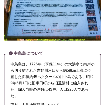
中鳥島について
中鳥島は、1726年（享保11年）の大洪水で南岸か
ら切り離された吉野川河口から約58km上流に位
置した面積約45ヘクタールの川中島である。昭和
9年6月1日に旧半田町から旧重清村に編入され
た、編入当時の戸数は43戸、人口225人であっ
た。
西村・中鳥地区築堤について