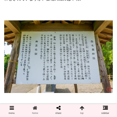
古文書解説
menu
home
share
top
sidebar