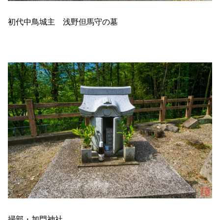
初代中鳥城主 浅野但馬守の墓
掃部・加門神社