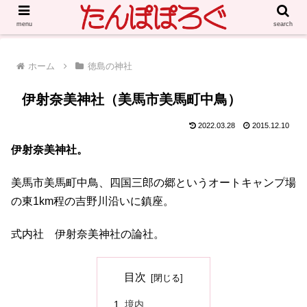
menu
search
ホーム
徳島の神社
伊射奈美神社（美馬市美馬町中鳥）
2022.03.28
2015.12.10
伊射奈美神社。
美馬市美馬町中鳥、四国三郎の郷というオートキャンプ場
の東1km程の吉野川沿いに鎮座。
式内社 伊射奈美神社の論社。
目次
境内