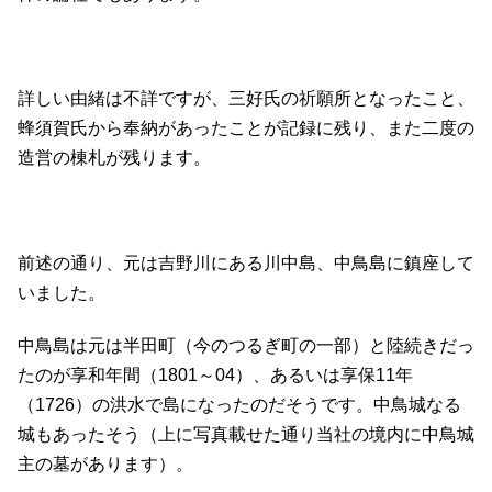
詳しい由緒は不詳ですが、三好氏の祈願所となったこと、
蜂須賀氏から奉納があったことが記録に残り、また二度の
造営の棟札が残ります。
前述の通り、元は吉野川にある川中島、中鳥島に鎮座して
いました。
中鳥島は元は半田町（今のつるぎ町の一部）と陸続きだっ
たのが享和年間（1801～04）、あるいは享保11年
（1726）の洪水で島になったのだそうです。中鳥城なる
城もあったそう（上に写真載せた通り当社の境内に中鳥城
主の墓があります）。