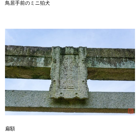
鳥居手前のミニ狛犬
扁額