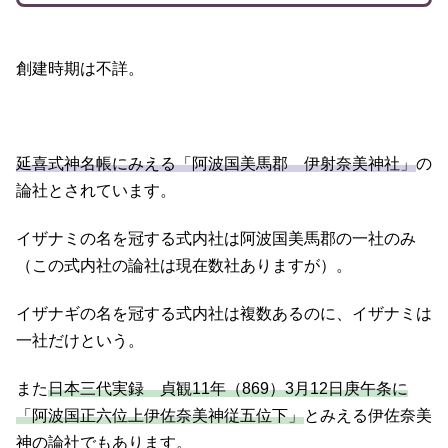
創建時期は不詳。
延喜式神名帳にみえる「阿波国美馬郡 伊射奈美神社」
の
論社とされています。
イザナミの名を冠する式内社は阿波国美馬郡の一社のみ
（この式内社の論社は現在数社ありますが）。
イザナギの名を冠する式内社は複数あるのに、イザナミは
一社だけという。
また
日本三代実録 貞観11年（869）3月12日庚午条に
「阿波国正六位上伊佐奈美神従五位下」
とみえる伊佐奈美
神の論社でもあります。