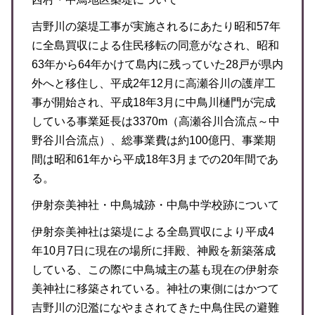
吉野川の築堤工事が実施されるにあたり昭和57年
に全島買収による住民移転の同意がなされ、昭和
63年から64年かけて島内に残っていた28戸が県内
外へと移住し、平成2年12月に高瀬谷川の護岸工
事が開始され、平成18年3月に中鳥川樋門が完成
している事業延長は3370m（高瀬谷川合流点～中
野谷川合流点）、総事業費は約100億円、事業期
間は昭和61年から平成18年3月までの20年間であ
る。
伊射奈美神社・中鳥城跡・中鳥中学校跡について
伊射奈美神社は築堤による全島買収により平成4
年10月7日に現在の場所に拝殿、神殿を新築落成
している、この際に中鳥城主の墓も現在の伊射奈
美神社に移築されている。神社の東側にはかつて
吉野川の氾濫になやまされてきた中鳥住民の避難