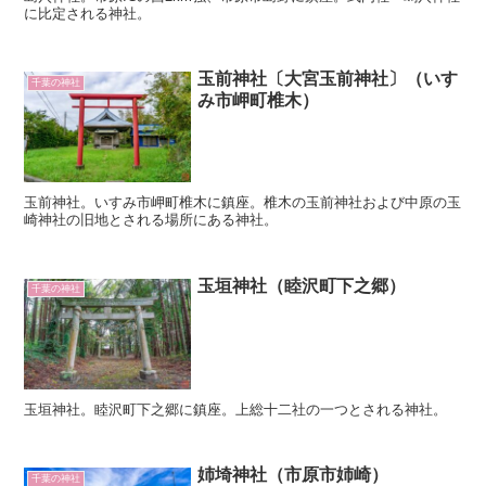
に比定される神社。
玉前神社〔大宮玉前神社〕（いす
千葉の神社
み市岬町椎木）
玉前神社。いすみ市岬町椎木に鎮座。椎木の玉前神社および中原の玉
崎神社の旧地とされる場所にある神社。
玉垣神社（睦沢町下之郷）
千葉の神社
玉垣神社。睦沢町下之郷に鎮座。上総十二社の一つとされる神社。
姉埼神社（市原市姉崎）
千葉の神社