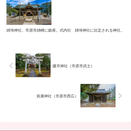
姉埼神社。市原市姉崎に鎮座。式内社 姉埼神社に比定される神社。
建市神社（市原市武士）
前廣神社（市原市西広）