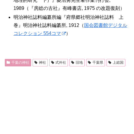
地理的研究 下）』菱沼勇先生著作集刊行会,
1989（『房総の古社』有峰書店, 1975 の改題復刻）
明治神社誌料編纂所編『府県郷社明治神社誌料 上
巻』明治神社誌料編纂所, 1912（
国会図書館デジタル
コレクション 554コマ
）
千葉の神社
神社
式外社
旧地
千葉県
上総国