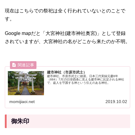
現在はこちらでの祭祀は全く行われていないとのことで
す。
Google mapだと「大宮神社(建市神社奥宮)」として登録
されていますが、大宮神社の名がどこから来たのか不明。
建市神社（市原市武士）
建市神社。市原市武士に鎮座。日本三代実録元慶8年
（884）7月15日癸酉条に見える建市神に比定される神社
で、盗人を守護する神という伝えのある神社。
momijiaoi.net
2019.10.02
御朱印