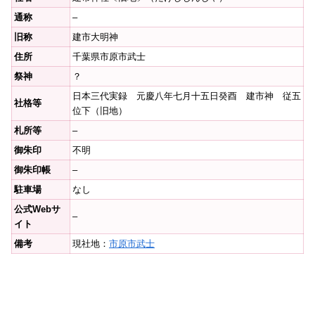
通称
–
旧称
建市大明神
住所
千葉県市原市武士
祭神
？
日本三代実録 元慶八年七月十五日癸酉 建市神 従五
社格等
位下（旧地）
札所等
–
御朱印
不明
御朱印帳
–
駐車場
なし
公式Webサ
–
イト
備考
現社地：
市原市武士