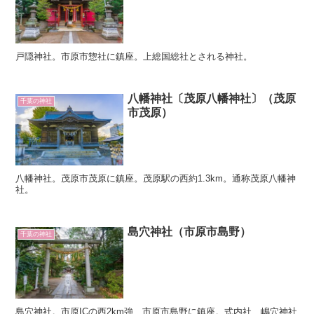
戸隠神社。市原市惣社に鎮座。上総国総社とされる神社。
八幡神社〔茂原八幡神社〕（茂原
千葉の神社
市茂原）
八幡神社。茂原市茂原に鎮座。茂原駅の西約1.3km。通称茂原八幡神
社。
島穴神社（市原市島野）
千葉の神社
島穴神社。市原ICの西2km強、市原市島野に鎮座。式内社 嶋穴神社