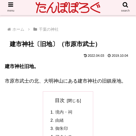
menu
search
ホーム
千葉の神社
建市神社〔旧地〕（市原市武士）
2022.04.03
2019.10.04
建市神社旧地。
市原市武士の北、大明神山にある建市神社の旧鎮座地。
目次
境内・祠
由緒
御朱印