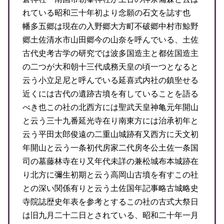
れている昭和三十年初より念願の石文を誌す也
幡多五郷は現在の入野郷大方町不破郷中村市鯨野
郷土佐清水市山田郷今の山奈を呼んでいる、土佐
古代史考古学の研究では波多国造主と都佐国造主
の二つが大和朝十三代成務天皇の頃一つとなると
云う小立足尼と呼んでいる延喜式内社の鎮㘴せる
近くには古代の遺跡古墳を有していることを語る
べき也この社の北西方には聖武天皇神亀元年開山
と云う三十九番延光寺在り南東方には治承初年と
云う平田太郎俊遠の二重山城跡有又西方に天文初
年開山と云う一条初代房家二代房冬公土佐一条国
司の墓藤林寺在り又年代未詳の兼松城布本城跡在
り北方に彌生初期と云う高岡山古墳を有すこの社
との深い関係有りと云う土佐国年記事略古城略史
寺院誌歴史年表を参考とするこの社の古式大祭日
は旧九月二十二日とされている、昭和二十年一月