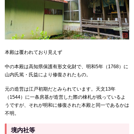
本殿は覆われており見えず
中の本殿は高知県保護有形文化財で、明和5年（1768）に
山内氏篤・氏益により修復されたもの。
元の造営は江戸初期だとみられています。天文13年
（1544）に一条房基が造営した際の棟札が残っているよ
うですが、それが明和に修復された本殿と同一であるかは
不明。
境内社等