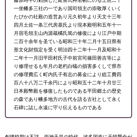
藤原時平の勅撰した延喜式神名帖にのる土佐二十
一坐幡多三社の一であり国司領主の崇敬厚くいく
たびかの社殿の造営あり元久初年より天文十三年
四月土佐一条三代房基氏より現本殿明和五年十一
月宿毛領主山内源蔵橘氏篤の修復により江戸中期
二百十余年を圣ている昭和三十年二月十五日県有
形文化財指定を受く明治四十二年十一月及昭和十
二年十一月旧平田村氏子中前宮司篠田善吉等によ
り修理せるも年月の老朽白蟻の損害多くして県市
の修理費広く町内氏子有志の募金により総工費四
百八十八万二千余円により昭和五十二年十月廿三
日本殿幣殿を修復したものである平田郷土の歴史
の森であり幡多地方の古代を語る古社として永く
石碑に誌し永遠に守り伝えるものである
創建時期は不詳。崇神天皇の時代、波多国造に天韓襲命が