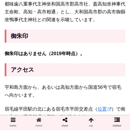
都味歯八重事代主神坐和国高市郡高市社、蓋高知坐神事代
主命歟、高知・高市相通」とし、大和国高市郡の高市御縣
坐鴨事代主神社との関連を示唆しています。
御朱印
御朱印はありません（2019年時点）。
アクセス
宇和島方面から、あるいは高知方面から国道56号で宿毛
へ向かいます。
宿毛線平田駅の北にある宿毛市平田交差点（
位置
）で南
に入り、県道21号を700mほど進みます。
menu
home
share
top
sidebar