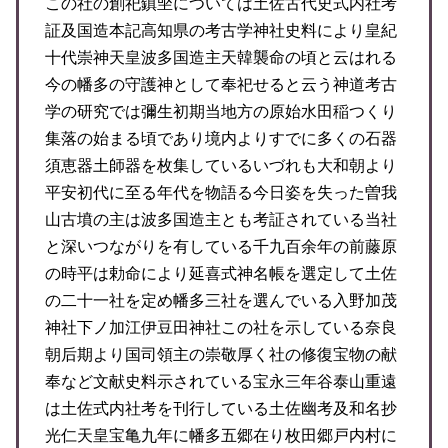
この社の創祀鎮㘴については土佐古代史式内社考
証及国造本記高知県の考古学神社史料により皇紀
十代崇神天皇波多国造主天韓襲命の頃と云はれる
今の幡多の守護神として奉祀せると云う神道考古
学の研究では彌生初期当地方の原始水田稲つくり
集落の始まる頃であり境内よりすでに多くの石器
須恵器土師器を枚集しているいづれも大和朝より
平安初代に至る年代を物語る今日姿を失った曽我
山古墳の主は波多国造主とも考証されている当社
と深いつながりを有している千九百余年の前藤原
の時平は勅命により延喜式神名帳を選定して土佐
の二十一社を定め幡多三社を選んでいる入野加茂
神社下ノ加江伊豆田神社この社を示している奈良
朝后期より国司領主の崇敬厚く社の修復宝物の献
奉など文献史料示されている宝永三年谷泰山重遠
は土佐式内社考を刊行している土佐幽考及和名抄
光仁天皇宝亀九年に幡多五郷在り枚田郷戸内村に