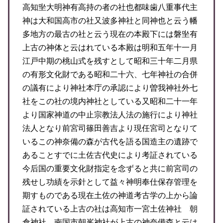
高知㘴大明神有高持の者の社也都味歯八重事代主
神は大和国高市の社又波多神社と同神也と云う幡
多地方の最古の社と云う現在の本殿下には磐㘴有
上古の神体と云はれている本殿は明和五年十一月
江戸中期の桃山式を残すとして昭和三十年二月県
の有形文化財である昭和二十六、七年神社の合併
の議有により神社本庁の承認により曽我神社外七
社をこの社の境内神社としている又昭和二十一年
より国家神道の中止宗教法人法の施行により神社
法人となり前宮司篠田善吉より現任宮司となりて
いるこの神奈備の森が古代を語る国造主の遺跡で
あることすでに土佐古代史により考証されている
今后国の重要文化財指定を念ずると共に前宮司の
残せし功績を示針として益々神明奉仕保存管理を
期すものである現在土佐の神道考古学の上から論
証されている上古の社は高知市一宮土佐神社 朝
倉神社 南国市朝峯神社が上古の神奈備森と云は