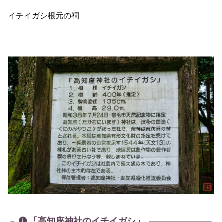
イチイガシ根元の祠
「高知座神社のイチイガシ」