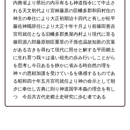
内務省より県社の内示有るも神道指令にて中止さ
れる天文初代より宮林藤原の臣幡多郡和田村住の
神主の奉仕により大正初期迠十四代と有しが松平
藤佐神職辞任により大正十年十月より前篠田善吉
宮司就任となる旧幡多郡奥屋内村より現代に至る
篠田源八郎藤原朝臣重里の子孫也温故知新の言葉
がある古きを尋ねて現代に照せと解する平田郷土
に生れ育つ我々は遠い祖先の歩み行いしことがら
を思考し今日あるを静かに省みる時自然の理を
神々の恩頼加護を受けているを痛感するものであ
る昭和四十年五月宮司就任より神の命示として朝
夕に奉仕し古典に則り神道国学本義の理念を有し
つゝ今后共古代史郷土史研究に歩む者である