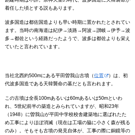
着任した頃とする説もあります。
波多国造は都佐国造よりも早い時期に置かれたとされてい
ます。当時の南海道は紀伊→淡路→阿波→讃岐→伊予→波
多→都佐という経路だったようで、波多は都佐よりも栄え
ていたと言われています。
当社北西約500mにある平田曽我山古墳（
位置
）は、初
代波多国造である天韓襲命の墓だとも言われます。
この古墳は全長100mあるいは60mあるいは50mといわ
れ、5世紀前半の築造とみられていますが、昭和23年
（1948）に曽我山が平田中学校校舎建築地に選ばれたた
め工事によりほぼ消滅（現在は工場の脇に小さく森が残る
のみ）。そもそも古墳の発見自体が、工事の際に銅鏡等の