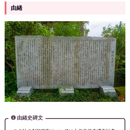
由緒
由緒史碑文