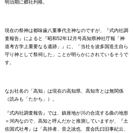
明治期に郷社列格。
現在の祭神は都味歯八重事代主神なのですが、『式内社調
査報告』によると『昭和52年12月号高知県神社庁報「神
道考古学上重要なる遺跡」』に、「当社を波多国造主自ら
守り神として祭祠した」ことが明らかにされているそうで
す。
なお社名の「高知」は現在の高知県、高知市とは無関係
（読みも「たかち」）。
『式内社調査報告』では、鎮座地が川の合流する曲の地形
＝河内なので、高知と呼んだかと推測していますが、『土
佐国式社考』は「高持者、音之訛也、度会氏曰旧事紀云、