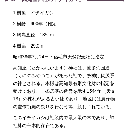
1.樹種 イチイガシ
2.樹齢 400年（推定）
3.胸高直径 135cm
4.樹高 29.0m
昭和38年7月24日・宿毛市天然記念物に指定
高知座（たかちにいます）神社は、波多の国造
（くにのみやつこ）が祀った社で、祭神は賀茂系
の神とされる。本殿は高知県有形文化財の指定を
受けており、一条房基の造営を示す1544年（天文
13）の棟札がある古い社であり、地区民は農作物
の豊作祈願の祭りを行なう等、親しまれている。
このイチイガシは社叢内で最大級の木であり、神
社林の主木的存在である。