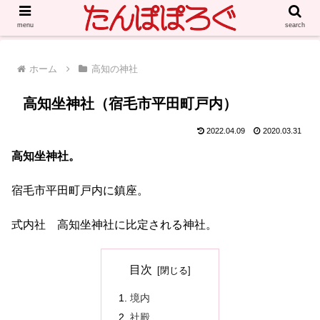
menu
search
ホーム
高知の神社
高知坐神社（宿毛市平田町戸内）
2022.04.09
2020.03.31
高知坐神社。
宿毛市平田町戸内に鎮座。
式内社 高知坐神社に比定される神社。
目次
境内
社殿