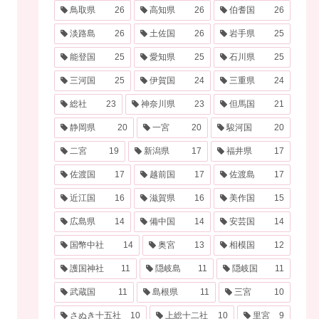
鳥取県
26
高知県
26
伯耆国
26
淡路島
26
土佐国
26
岩手県
25
能登国
25
愛知県
25
石川県
25
三河国
25
伊賀国
24
三重県
24
総社
23
神奈川県
23
但馬国
21
静岡県
20
一宮
20
駿河国
20
二宮
19
新潟県
17
福井県
17
佐渡国
17
越前国
17
佐渡島
17
近江国
16
滋賀県
16
美作国
15
広島県
14
備中国
14
安芸国
14
国幣中社
14
奥宮
13
相模国
12
護国神社
11
隠岐島
11
隠岐国
11
武蔵国
11
島根県
11
三宮
10
さぬき十五社
10
上総十二社
10
里宮
9