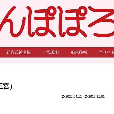
延喜式神名帳
一宮/総社
御朱印帳
当サイ
王宮）
2022.04.12
2016.11.01