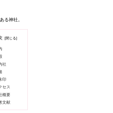
ある神社。
次
内
殿
内社
緒
朱印
クセス
社概要
考文献