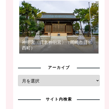
神明宮〔日名神明宮〕（岡崎市日名
西町）
アーカイブ
サイト内検索