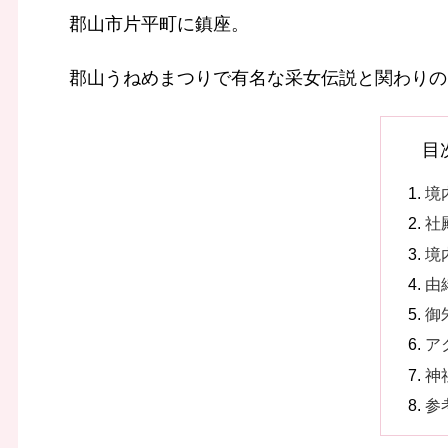
郡山市片平町に鎮座。
郡山うねめまつりで有名な采女伝説と関わりの
目
境
社
境
由
御
ア
神
参