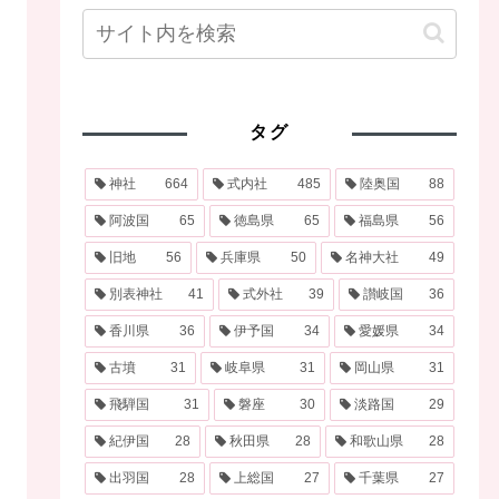
タグ
神社
664
式内社
485
陸奥国
88
阿波国
65
徳島県
65
福島県
56
旧地
56
兵庫県
50
名神大社
49
別表神社
41
式外社
39
讃岐国
36
香川県
36
伊予国
34
愛媛県
34
古墳
31
岐阜県
31
岡山県
31
飛騨国
31
磐座
30
淡路国
29
紀伊国
28
秋田県
28
和歌山県
28
出羽国
28
上総国
27
千葉県
27