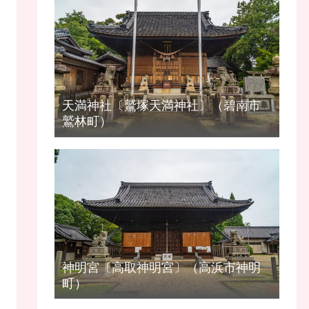
天満神社〔鷲塚天満神社〕（碧南市
鷲林町）
神明宮〔高取神明宮〕（高浜市神明
町）