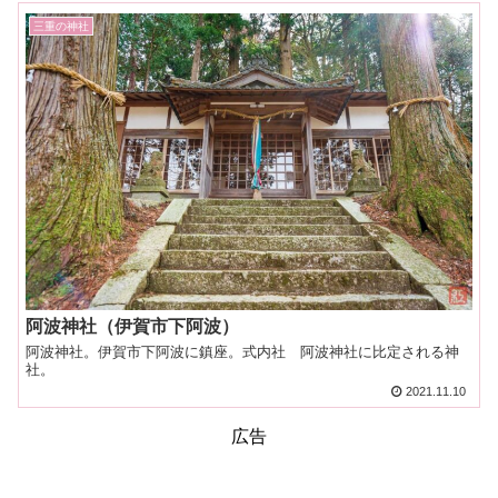
三重の神社
阿波神社（伊賀市下阿波）
阿波神社。伊賀市下阿波に鎮座。式内社 阿波神社に比定される神
社。
2021.11.10
広告