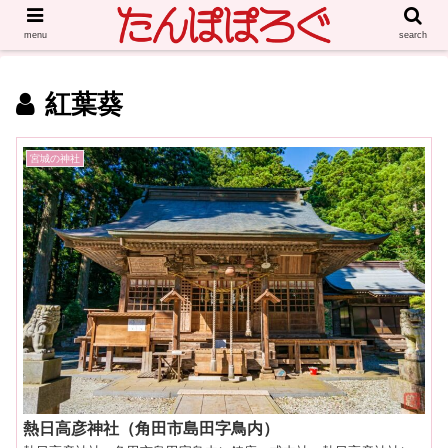
menu
search
紅葉葵
宮城の神社
熱日高彦神社（角田市島田字鳥内）