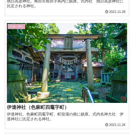
熱日高彦神社。角田市島田字鳥内に鎮座。式内社 熱日高彦神社に
比定される神社。
2021.11.28
宮城の神社
伊達神社（色麻町四竈字町）
伊達神社。色麻町四竈字町、町役場の南に鎮座。式内名神大社 伊
達神社に比定される神社。
2021.11.26