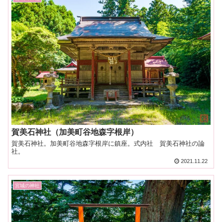
賀美石神社（加美町谷地森字根岸）
賀美石神社。加美町谷地森字根岸に鎮座。式内社 賀美石神社の論
社。
2021.11.22
宮城の神社