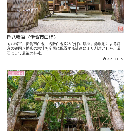
岡八幡宮（伊賀市白樫）
岡八幡宮。伊賀市白樫、名阪白樫ICのそばに鎮座。源頼朝による鎌
倉の鶴岡八幡宮の末社を全国に配置する計画により創建された、最
初にして最後の神社。
2021.11.18
三重の神社