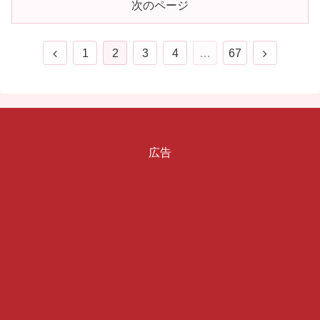
次のページ
前
次
1
2
3
4
…
67
へ
へ
広告