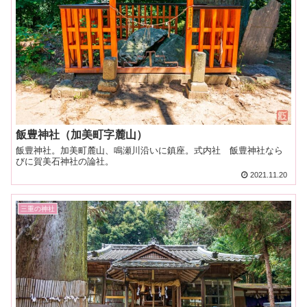
飯豊神社（加美町字麓山）
飯豊神社。加美町麓山、鳴瀬川沿いに鎮座。式内社 飯豊神社なら
びに賀美石神社の論社。
2021.11.20
三重の神社