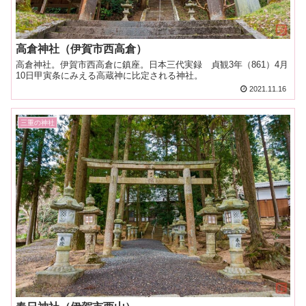
高倉神社（伊賀市西高倉）
高倉神社。伊賀市西高倉に鎮座。日本三代実録 貞観3年（861）4月
10日甲寅条にみえる高蔵神に比定される神社。
2021.11.16
三重の神社