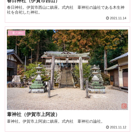
春日神社（伊賀市西山）
春日神社。伊賀市西山に鎮座。式内社 葦神社の論社である木生神
社を合祀した神社。
2021.11.14
三重の神社
葦神社（伊賀市上阿波）
葦神社。伊賀市上阿波に鎮座。式内社 葦神社の論社。
2021.11.12