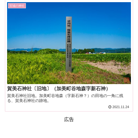
宮城の神社
賀美石神社〔旧地〕（加美町谷地森字新石神）
賀美石神社旧地。加美町谷地森（字新石神？）の田地の一角に残
る、賀美石神社の跡地。
2021.11.24
広告