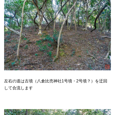
左右の道は古墳（八倉比売神社1号墳・2号墳？）を迂回
して合流します