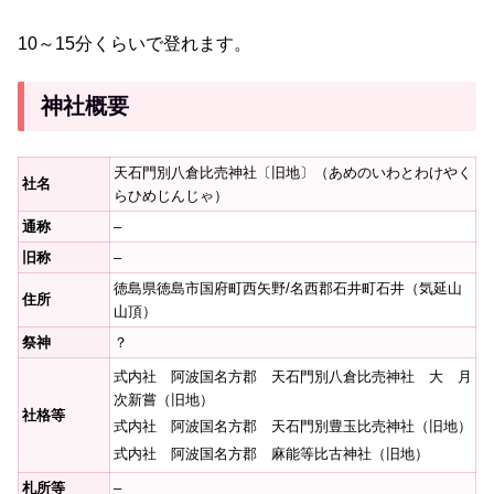
10～15分くらいで登れます。
神社概要
天石門別八倉比売神社〔旧地〕（あめのいわとわけやく
社名
らひめじんじゃ）
通称
–
旧称
–
徳島県徳島市国府町西矢野/名西郡石井町石井（気延山
住所
山頂）
祭神
？
式内社 阿波国名方郡 天石門別八倉比売神社 大 月
次新嘗（旧地）
社格等
式内社 阿波国名方郡 天石門別豊玉比売神社（旧地）
式内社 阿波国名方郡 麻能等比古神社（旧地）
札所等
–