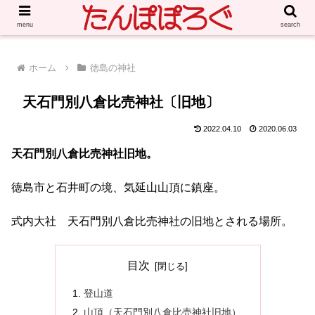
menu
search
ホーム
徳島の神社
天石門別八倉比売神社〔旧地〕
2022.04.10
2020.06.03
天石門別八倉比売神社旧地。
徳島市と石井町の境、気延山山頂に鎮座。
式内大社 天石門別八倉比売神社の旧地とされる場所。
目次
登山道
山頂（天石門別八倉比売神社旧地）