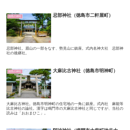
忌部神社（徳島市二軒屋町）
徳島の神社
忌部神社。眉山の一部をなす、勢見山に鎮座。式内名神大社 忌部神
社の後継社。
大麻比古神社（徳島市明神町）
徳島の神社
大麻比古神社。徳島市明神町の住宅地の一角に鎮座。式内社 麻能等
比古神社の論社。漢字は鳴門市の大麻比古神社と同じですが、当社の
読みは「おおまひこ」。