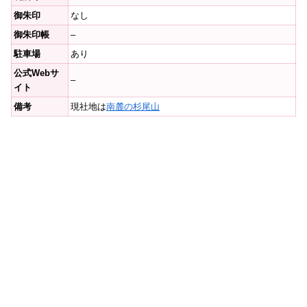
御朱印
なし
御朱印帳
–
駐車場
あり
公式Webサ
–
イト
備考
現社地は
南麓の杉尾山