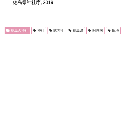
徳島県神社庁, 2019
徳島の神社
神社
式内社
徳島県
阿波国
旧地