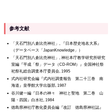
参考文献
「天石門別八倉比売神社」, 『日本歴史地名大系』
（データベース「JapanKnowledge」）
「天石門別八倉比売神社」, 神社本庁教学研究所研究
室編『平成「祭」データ（CD-ROM）』全国神社祭
祀祭礼総合調査本庁委員会, 1995
式内社研究会編『式内社調査報告 第二十三巻 南
海道』皇學館大学出版部, 1987
谷川健一編『日本の神々 神社と聖地 第二巻 山
陽・四国』白水社, 1984
徳島県神社庁教化委員会編『改訂 徳島県神社誌』