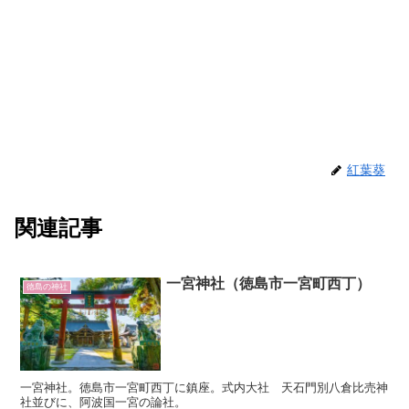
紅葉葵
関連記事
一宮神社（徳島市一宮町西丁）
徳島の神社
一宮神社。徳島市一宮町西丁に鎮座。式内大社 天石門別八倉比売神
社並びに、阿波国一宮の論社。