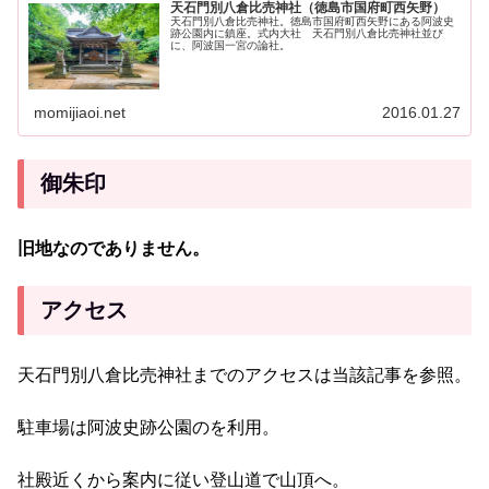
天石門別八倉比売神社（徳島市国府町西矢野）
天石門別八倉比売神社。徳島市国府町西矢野にある阿波史
跡公園内に鎮座。式内大社 天石門別八倉比売神社並び
に、阿波国一宮の論社。
momijiaoi.net
2016.01.27
御朱印
旧地なのでありません。
アクセス
天石門別八倉比売神社までのアクセスは当該記事を参照。
駐車場は阿波史跡公園のを利用。
社殿近くから案内に従い登山道で山頂へ。