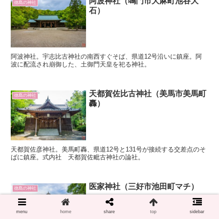
阿波神社（鳴門市大麻町池谷大
徳島の神社
石）
阿波神社。宇志比古神社の南西すぐそば、県道12号沿いに鎮座。阿
波に配流され崩御した、土御門天皇を祀る神社。
天都賀佐比古神社（美馬市美馬町
徳島の神社
轟）
天都賀佐彦神社。美馬町轟、県道12号と131号が接続する交差点のそ
ばに鎮座。式内社 天都賀佐毗古神社の論社。
医家神社（三好市池田町マチ）
徳島の神社
menu
home
share
top
sidebar