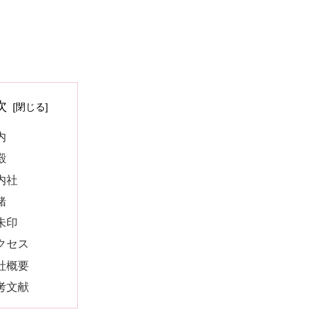
次
内
殿
内社
緒
朱印
クセス
社概要
考文献