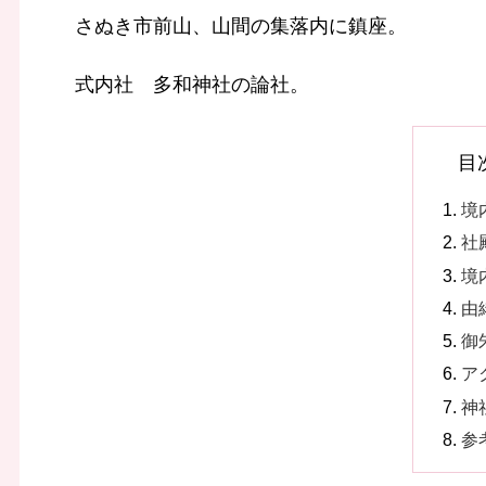
さぬき市前山、山間の集落内に鎮座。
式内社 多和神社の論社。
目
境
社
境
由
御
ア
神
参