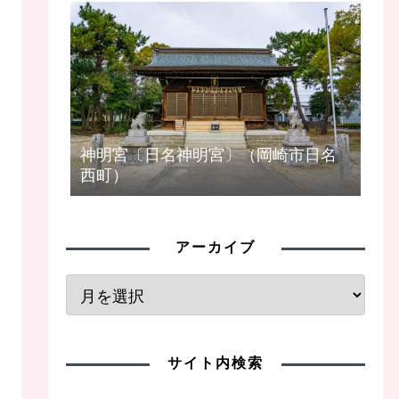
神明宮〔日名神明宮〕（岡崎市日名
西町）
アーカイブ
サイト内検索