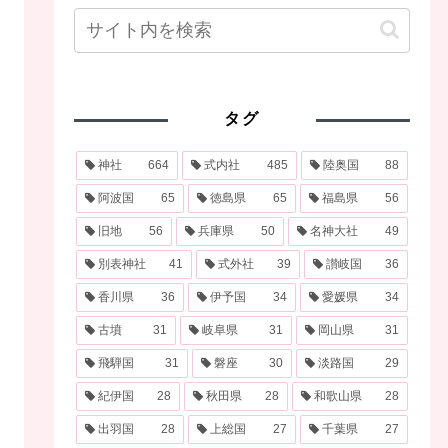
タグ
神社
664
式内社
485
陸奥国
88
阿波国
65
徳島県
65
福島県
56
旧地
56
兵庫県
50
名神大社
49
別表神社
41
式外社
39
讃岐国
36
香川県
36
伊予国
34
愛媛県
34
古墳
31
岐阜県
31
岡山県
31
飛騨国
31
磐座
30
淡路国
29
紀伊国
28
秋田県
28
和歌山県
28
出羽国
28
上総国
27
千葉県
27