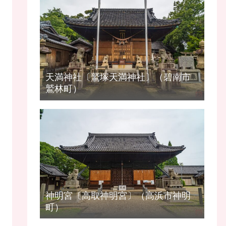
天満神社〔鷲塚天満神社〕（碧南市
鷲林町）
神明宮〔高取神明宮〕（高浜市神明
町）