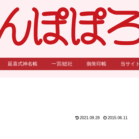
延喜式神名帳
一宮/総社
御朱印帳
当サイ
2021.09.28
2015.06.11