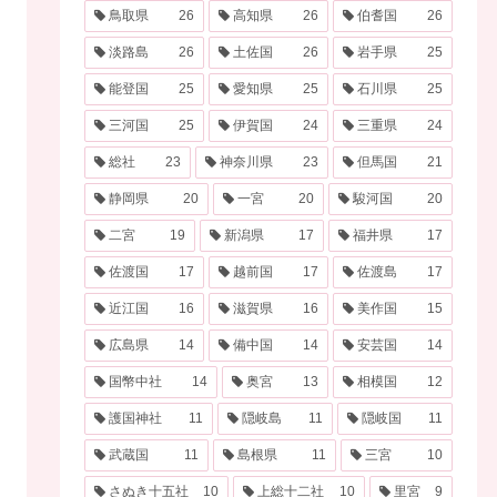
鳥取県
26
高知県
26
伯耆国
26
淡路島
26
土佐国
26
岩手県
25
能登国
25
愛知県
25
石川県
25
三河国
25
伊賀国
24
三重県
24
総社
23
神奈川県
23
但馬国
21
静岡県
20
一宮
20
駿河国
20
二宮
19
新潟県
17
福井県
17
佐渡国
17
越前国
17
佐渡島
17
近江国
16
滋賀県
16
美作国
15
広島県
14
備中国
14
安芸国
14
国幣中社
14
奥宮
13
相模国
12
護国神社
11
隠岐島
11
隠岐国
11
武蔵国
11
島根県
11
三宮
10
さぬき十五社
10
上総十二社
10
里宮
9