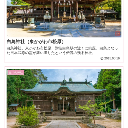
白鳥神社（東かがわ市松原）
白鳥神社。東かがわ市松原、讃岐白鳥駅の近くに鎮座。白鳥となっ
た日本武尊の霊が舞い降りたという伝説の残る神社。
2015.08.19
香川の神社