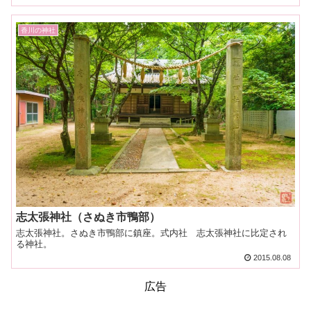
香川の神社
志太張神社（さぬき市鴨部）
志太張神社。さぬき市鴨部に鎮座。式内社 志太張神社に比定され
る神社。
2015.08.08
広告