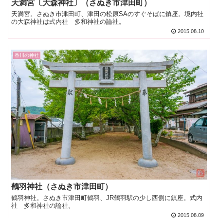
天満宮〔大森神社〕（さぬき市津田町）
天満宮。さぬき市津田町、津田の松原SAのすぐそばに鎮座。境内社
の大森神社は式内社 多和神社の論社。
2015.08.10
香川の神社
鶴羽神社（さぬき市津田町）
鶴羽神社。さぬき市津田町鶴羽、JR鶴羽駅の少し西側に鎮座。式内
社 多和神社の論社。
2015.08.09