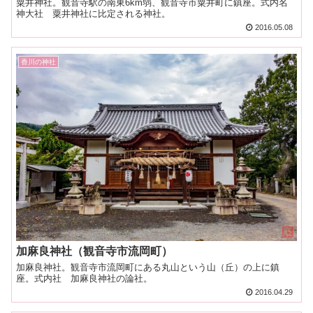
粟井神社。観音寺駅の南東6km弱、観音寺市粟井町に鎮座。式内名
神大社 粟井神社に比定される神社。
2016.05.08
香川の神社
加麻良神社（観音寺市流岡町）
加麻良神社。観音寺市流岡町にある丸山という山（丘）の上に鎮
座。式内社 加麻良神社の論社。
2016.04.29