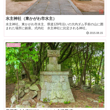
水主神社（東かがわ市水主）
水主神社。東かがわ市水主、県道129号沿いの大内ダム手前の山に囲
まれた場所に鎮座。式内社 水主神社に比定される神社。
2015.08.15
香川の神社