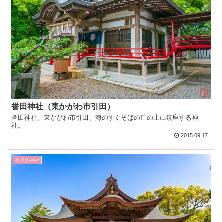
誉田神社（東かがわ市引田）
誉田神社。東かがわ市引田、海のすぐそばの丘の上に鎮座する神
社。
2015.09.17
香川の神社