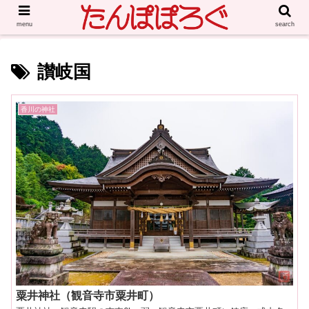
menu
search
讃岐国
香川の神社
粟井神社（観音寺市粟井町）