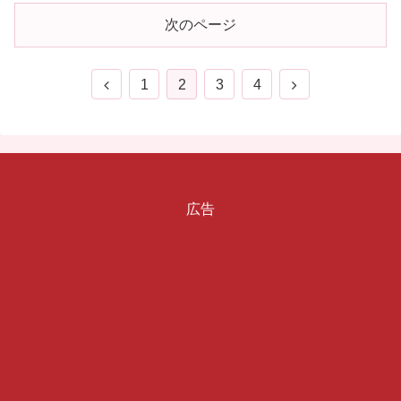
次のページ
前
次
1
2
3
4
へ
へ
広告