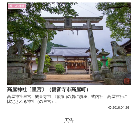
香川の神社
高屋神社〔里宮〕（観音寺市高屋町）
高屋神社里宮。観音寺市、稲積山の麓に鎮座。式内社 高屋神社に
比定される神社（の里宮）。
2016.04.26
広告