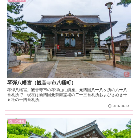
琴弾八幡宮（観音寺市八幡町）
琴弾八幡宮。観音寺市の琴弾山に鎮座。元四国八十八ヶ所の六十八
番札所で、現在は新四国曼荼羅霊場の二十三番札所およびさぬき十
五社の十四番札所。
2016.04.23
香川の神社