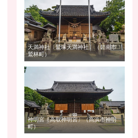
天満神社〔鷲塚天満神社〕（碧南市
鷲林町）
神明宮〔高取神明宮〕（高浜市神明
町）