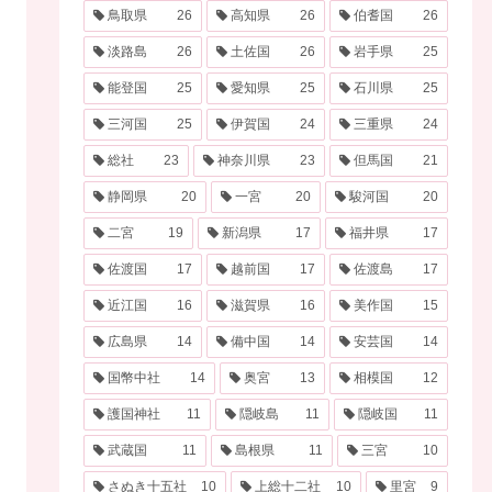
鳥取県
26
高知県
26
伯耆国
26
淡路島
26
土佐国
26
岩手県
25
能登国
25
愛知県
25
石川県
25
三河国
25
伊賀国
24
三重県
24
総社
23
神奈川県
23
但馬国
21
静岡県
20
一宮
20
駿河国
20
二宮
19
新潟県
17
福井県
17
佐渡国
17
越前国
17
佐渡島
17
近江国
16
滋賀県
16
美作国
15
広島県
14
備中国
14
安芸国
14
国幣中社
14
奥宮
13
相模国
12
護国神社
11
隠岐島
11
隠岐国
11
武蔵国
11
島根県
11
三宮
10
さぬき十五社
10
上総十二社
10
里宮
9