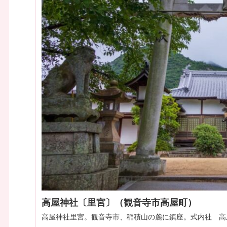
高屋神社〔里宮〕（観音寺市高屋町）
高屋神社里宮。観音寺市、稲積山の麓に鎮座。式内社 高