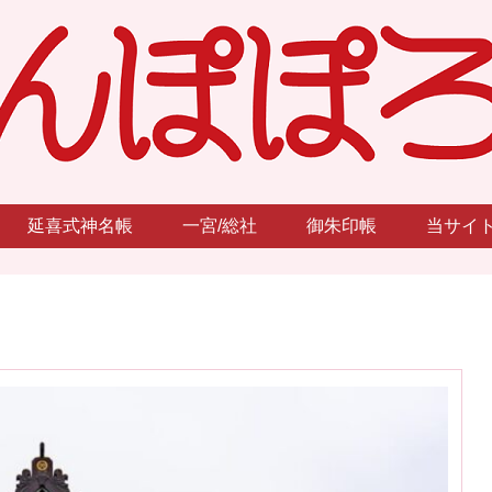
延喜式神名帳
一宮/総社
御朱印帳
当サイ