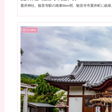
粟井神社。観音寺駅の南東6km弱、観音寺市粟井町に鎮
香川の神社