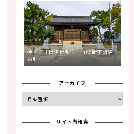
神明宮〔日名神明宮〕（岡崎市日名
西町）
アーカイブ
サイト内検索