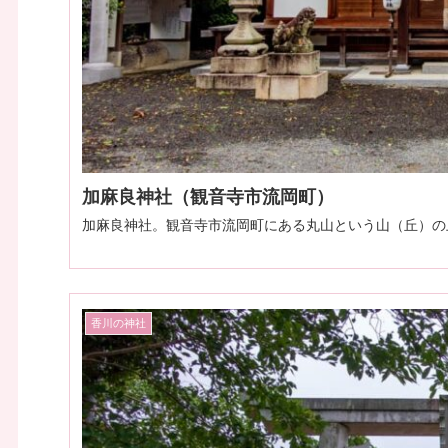
加麻良神社（観音寺市流岡町）
加麻良神社。観音寺市流岡町にある丸山という山（丘）の
香川の神社