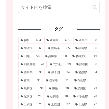
タグ
神社
664
式内社
485
陸奥国
88
阿波国
65
徳島県
65
福島県
56
旧地
56
兵庫県
50
名神大社
49
別表神社
41
式外社
39
讃岐国
36
香川県
36
伊予国
34
愛媛県
34
古墳
31
岐阜県
31
岡山県
31
飛騨国
31
磐座
30
淡路国
29
紀伊国
28
秋田県
28
和歌山県
28
出羽国
28
上総国
27
千葉県
27