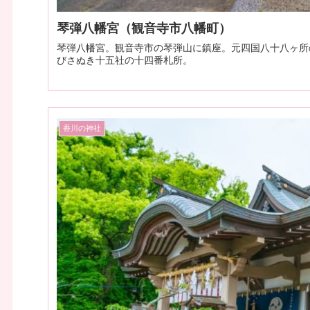
琴弾八幡宮（観音寺市八幡町）
琴弾八幡宮。観音寺市の琴弾山に鎮座。元四国八十八ヶ所
びさぬき十五社の十四番札所。
香川の神社