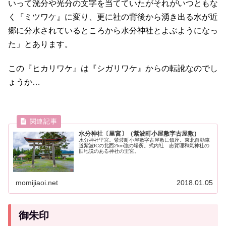
いって洸分や光分の文字を当てていたがそれがいつともな
く『ミツワケ』に変り、更に社の背後から湧き出る水が近
郷に分水されているところから水分神社とよぶようになっ
た」とあります。
この『ヒカリワケ』は『シガリワケ』からの転訛なのでし
ょうか…
水分神社〔里宮〕（紫波町小屋敷字古屋敷）
水分神社里宮。紫波町小屋敷字古屋敷に鎮座。東北自動車
道紫波ICの北西2km強の場所。式内社 志賀理和氣神社の
旧地説のある神社の里宮。
momijiaoi.net
2018.01.05
御朱印