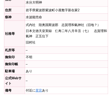
水分大明神
住所
岩手県紫波郡紫波町小屋敷字新在家2
祭神
水波能売命
式内社 陸奥国斯波郡 志賀理和氣神社（旧地？）
日本文徳天皇実録 仁寿二年八月辛丑（七） 志賀理和
社格等
氣神 正五位下
旧村社
札所等
–
御朱印
不明
御朱印帳
–
駐車場
あり
公式Webサ
–
イト
備考
付近に
里宮
あり