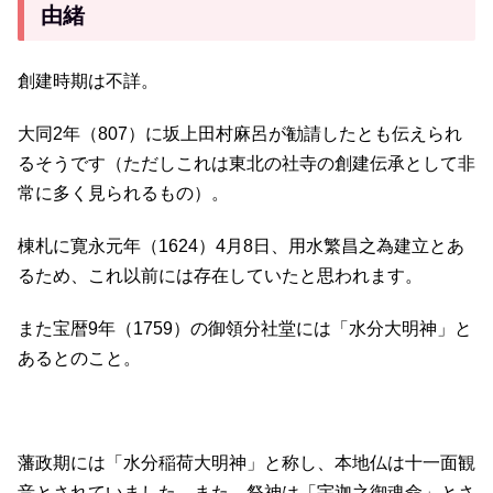
由緒
創建時期は不詳。
大同2年（807）に坂上田村麻呂が勧請したとも伝えられ
るそうです（ただしこれは東北の社寺の創建伝承として非
常に多く見られるもの）。
棟札に寛永元年（1624）4月8日、用水繁昌之為建立とあ
るため、これ以前には存在していたと思われます。
また宝暦9年（1759）の御領分社堂には「水分大明神」と
あるとのこと。
藩政期には「水分稲荷大明神」と称し、本地仏は十一面観
音とされていました。また、祭神は「宇迦之御魂命」とさ