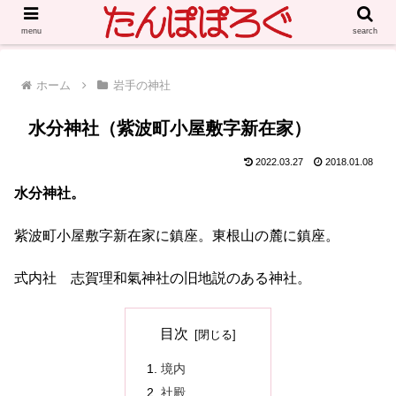
menu
search
ホーム
岩手の神社
水分神社（紫波町小屋敷字新在家）
2022.03.27
2018.01.08
水分神社。
紫波町小屋敷字新在家に鎮座。東根山の麓に鎮座。
式内社 志賀理和氣神社の旧地説のある神社。
目次
境内
社殿