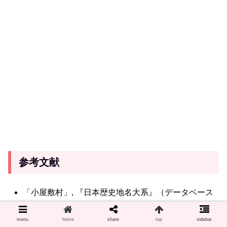
参考文献
「小屋敷村」, 『日本歴史地名大系』（データベース
「JapanKnowledge」）
menu
home
share
top
sidebar
「水分神社」, 神社本庁教学研究所研究室編『平成