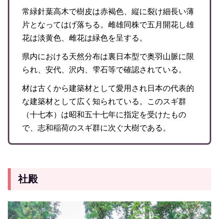
常緑針葉高木で樹皮は赤褐色、縦に裂け細長い薄
片となってはげ落ちる。雌雄同株で五月開花し雄
花は淡黄色、雌花は緑色を呈する。
県内における天然分布は裏日本型で奥羽山脈に限
られ、安代、沢内、雫石等で確認されている。
材は古くから建築材として愛用され日本の代表的
な建築材として広く知られている。このスギ群
（十七本）は昭和五十七年に指定を受けたもの
で、志和稲荷のスギ群に次ぐ大樹である。
社殿