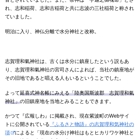
れ、志和稲荷、志和古稲荷と共に志波の三社稲荷と称され
ていました。
明治に入り、神仏分離で水分神社と改称。
志賀理和氣神社は、古くは水分に鎮座したという説もあ
り、志賀理和氣神社の宮司さんによれば、当社の鎮座地が
その旧地であると唱える人もいるということでした。
よって
延喜式神名帳にみえる「陸奥国斯波郡 志賀理和氣
神社」
の旧鎮座地を当地とみることもできます。
かつて『広報しわ』に掲載され、現在紫波町のWebサイ
トに公開されている
『ふるさと物語』の志賀理和気神社の
項
によると「現在の水分け神社はもとヒカリワケ神社と