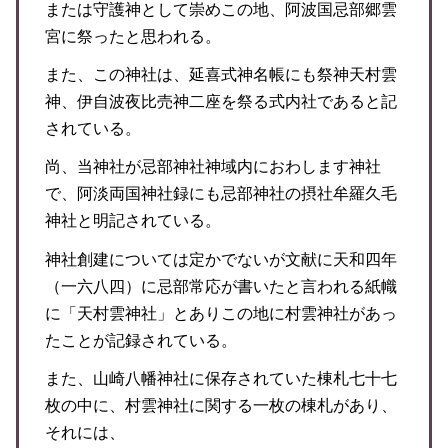
または守護神として崇めこの地、阿波国忌部郷雲
宮に祭ったと思われる。
また、この神社は、延喜式神名帳にも祭神天村雲
神、伊自波夜比売神二座を祭る式内社であると記
されている。
尚、当神社が忌部神社神域内におわします神社
で、阿淡両国神社録にも忌部神社の摂社牟羅久毛
神社と明記されている。
神社創建については定かでないが文献に天和四年
（一六八四）に忌部常応が書いたと言われる紙幟
に「天村雲神社」とありこの地に村雲神社があっ
たことが記録されている。
また、山崎八幡神社に保存されていた棟札七十七
枚の中に、村雲神社に関する一枚の棟札があり、
それには、