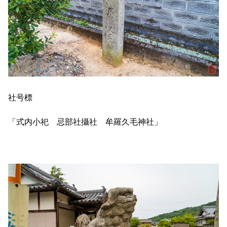
社号標
「式内小祀 忌部社攝社 牟羅久毛神社」