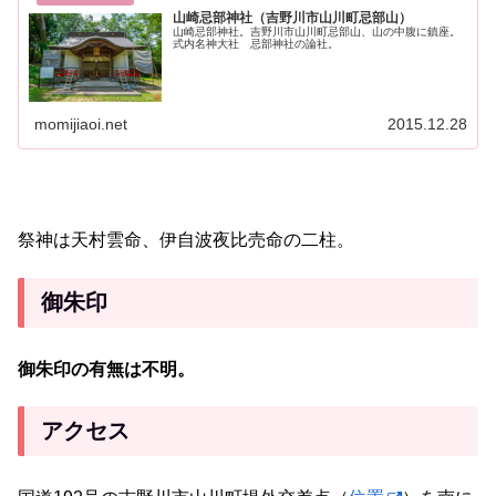
山崎忌部神社（吉野川市山川町忌部山）
山崎忌部神社。吉野川市山川町忌部山、山の中腹に鎮座。
式内名神大社 忌部神社の論社。
momijiaoi.net
2015.12.28
祭神は天村雲命、伊自波夜比売命の二柱。
御朱印
御朱印の有無は不明。
アクセス