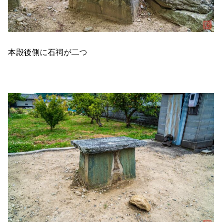
本殿後側に石祠が二つ