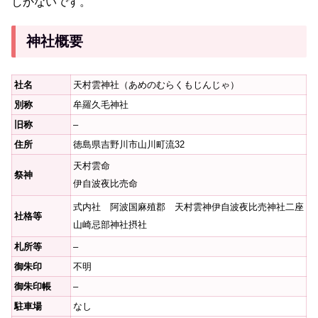
しかないです。
神社概要
社名
天村雲神社（あめのむらくもじんじゃ）
別称
牟羅久毛神社
旧称
–
住所
徳島県吉野川市山川町流32
天村雲命
祭神
伊自波夜比売命
式内社 阿波国麻殖郡 天村雲神伊自波夜比売神社二座
社格等
山崎忌部神社摂社
札所等
–
御朱印
不明
御朱印帳
–
駐車場
なし