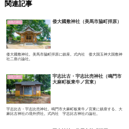
関連記事
倭大國敷神社（美馬市脇町拝原）
徳島の神社
倭大國敷神社。美馬市脇町拝原に鎮座。式内社 倭大国玉神大国敷神
社二座の論社。
宇志比古・宇志比売神社（鳴門市
徳島の神社
大麻町板東牛ノ宮東）
宇志比古・宇志比売神社。鳴門市大麻町板東牛ノ宮東に鎮座する、大
麻比古神社の境外摂社。式内社 宇志比古神社の論社。