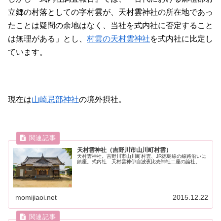
立郷の村落としての字村雲が、天村雲神社の所在地であっ
たことは疑問の余地はなく、当社を式内社に否定すること
は無理がある」とし、
村雲の天村雲神社
を式内社に比定し
ています。
現在は
山崎忌部神社
の境外摂社。
天村雲神社（吉野川市山川町村雲）
天村雲神社。吉野川市山川町村雲、JR徳島線の線路沿いに
鎮座。式内社 天村雲神伊自波夜比売神社二座の論社。
momijiaoi.net
2015.12.22