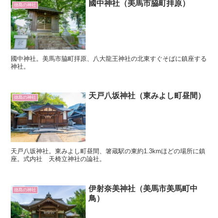
國中神社（美馬市脇町拝原）
徳島の神社
國中神社。美馬市脇町拝原、八大龍王神社の北東すぐそばに鎮座する
神社。
天戸八坂神社（東みよし町昼間）
徳島の神社
天戸八坂神社。東みよし町昼間、箸蔵駅の東約1.3kmほどの場所に鎮
座。式内社 天椅立神社の論社。
伊射奈美神社（美馬市美馬町中
徳島の神社
鳥）