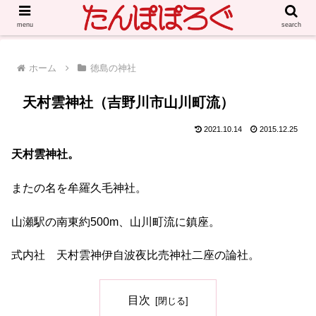
menu
search
ホーム
徳島の神社
天村雲神社（吉野川市山川町流）
2021.10.14
2015.12.25
天村雲神社。
またの名を牟羅久毛神社。
山瀬駅の南東約500m、山川町流に鎮座。
式内社 天村雲神伊自波夜比売神社二座の論社。
目次