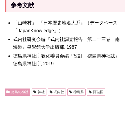
参考文献
「山崎村」, 『日本歴史地名大系』（データベース
「JapanKnowledge」）
式内社研究会編『式内社調査報告 第二十三巻 南
海道』皇學館大学出版部, 1987
徳島県神社庁教化委員会編『改訂 徳島県神社誌』
徳島県神社庁, 2019
徳島の神社
神社
式内社
徳島県
阿波国