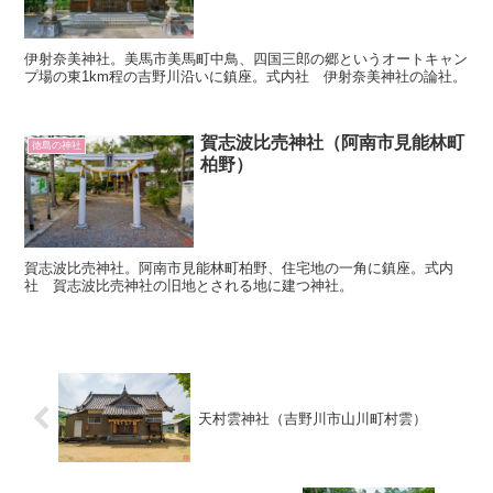
伊射奈美神社。美馬市美馬町中鳥、四国三郎の郷というオートキャン
プ場の東1km程の吉野川沿いに鎮座。式内社 伊射奈美神社の論社。
賀志波比売神社（阿南市見能林町
徳島の神社
柏野）
賀志波比売神社。阿南市見能林町柏野、住宅地の一角に鎮座。式内
社 賀志波比売神社の旧地とされる地に建つ神社。
天村雲神社（吉野川市山川町村雲）