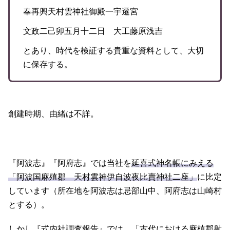
奉再興天村雲神社御殿一宇遷宮
文政二己卯五月十二日 大工藤原浅吉
とあり、時代を検証する貴重な資料として、大切
に保存する。
創建時期、由緒は不詳。
『阿波志』『阿府志』では当社を
延喜式神名帳にみえる
「阿波国麻殖郡 天村雲神伊自波夜比賣神社二座」
に比定
しています（所在地を阿波志は忌部山中、阿府志は山崎村
とする）。
しかし『式内社調査報告』では、「古代における麻植郡射