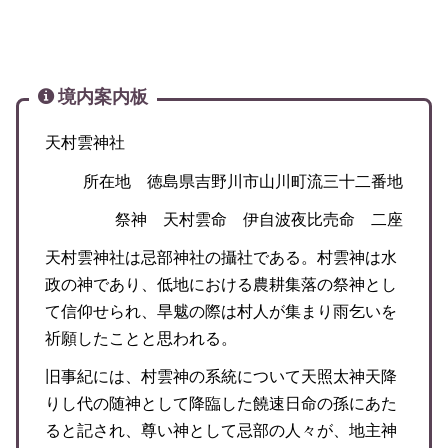
境内案内板
天村雲神社
所在地 徳島県吉野川市山川町流三十二番地
祭神 天村雲命 伊自波夜比売命 二座
天村雲神社は忌部神社の攝社である。村雲神は水
政の神であり、低地における農耕集落の祭神とし
て信仰せられ、旱魃の際は村人が集まり雨乞いを
祈願したことと思われる。
旧事紀には、村雲神の系統について天照太神天降
りし代の随神として降臨した饒速日命の孫にあた
ると記され、尊い神として忌部の人々が、地主神