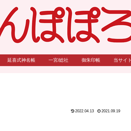
延喜式神名帳
一宮/総社
御朱印帳
当サイ
）
2022.04.13
2021.09.19