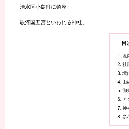
清水区小島町に鎮座。
駿河国五宮といわれる神社。
目
境
社
境
由
御
ア
神
参