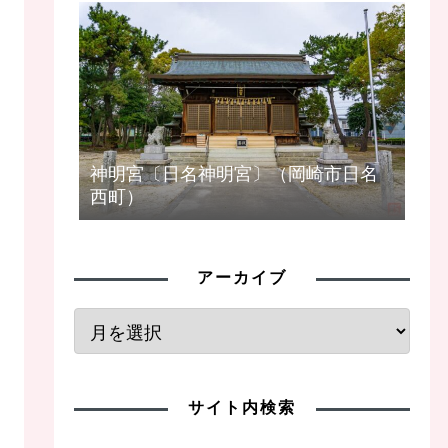
神明宮〔日名神明宮〕（岡崎市日名
西町）
アーカイブ
サイト内検索