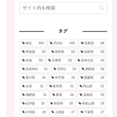
タグ
神社
664
式内社
485
陸奥国
88
阿波国
65
徳島県
65
福島県
56
旧地
56
兵庫県
50
名神大社
49
別表神社
41
式外社
39
讃岐国
36
香川県
36
伊予国
34
愛媛県
34
古墳
31
岐阜県
31
岡山県
31
飛騨国
31
磐座
30
淡路国
29
紀伊国
28
秋田県
28
和歌山県
28
出羽国
28
上総国
27
千葉県
27