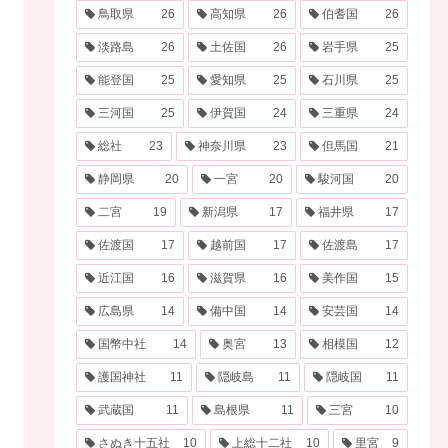
鳥取県
26
高知県
26
伯耆国
26
淡路島
26
土佐国
26
岩手県
25
能登国
25
愛知県
25
石川県
25
三河国
25
伊賀国
24
三重県
24
総社
23
神奈川県
23
但馬国
21
静岡県
20
一宮
20
駿河国
20
二宮
19
新潟県
17
福井県
17
佐渡国
17
越前国
17
佐渡島
17
近江国
16
滋賀県
16
美作国
15
広島県
14
備中国
14
安芸国
14
国幣中社
14
奥宮
13
相模国
12
護国神社
11
隠岐島
11
隠岐国
11
武蔵国
11
島根県
11
三宮
10
さぬき十五社
10
上総十二社
10
里宮
9