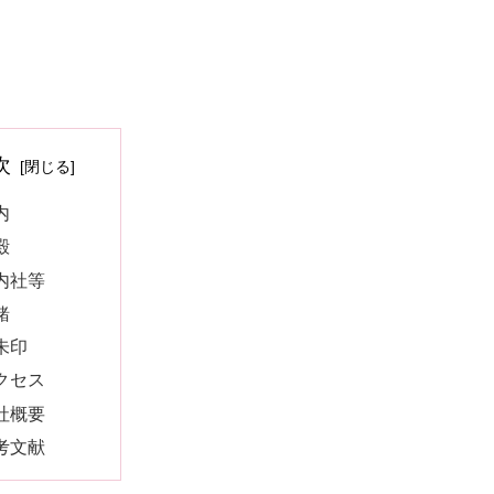
次
内
殿
内社等
緒
朱印
クセス
社概要
考文献