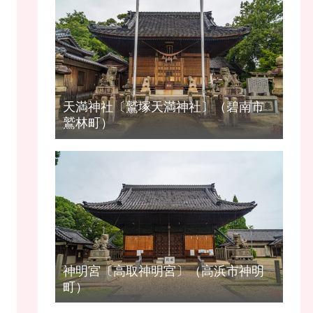
天満神社〔鷲塚天満神社〕（碧南市
鷲林町）
神明宮〔高取神明宮〕（高浜市神明
町）