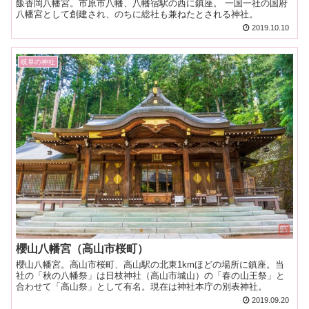
飯香岡八幡宮。市原市八幡、八幡宿駅の西に鎮座。 一国一社の国府
八幡宮として創建され、のちに総社も兼ねたとされる神社。
2019.10.10
岐阜の神社
櫻山八幡宮（高山市桜町）
櫻山八幡宮。高山市桜町、高山駅の北東1kmほどの場所に鎮座。当
社の「秋の八幡祭」は日枝神社（高山市城山）の「春の山王祭」と
合わせて「高山祭」として有名。現在は神社本庁の別表神社。
2019.09.20