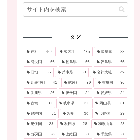
タグ
神社
664
式内社
485
陸奥国
88
阿波国
65
徳島県
65
福島県
56
旧地
56
兵庫県
50
名神大社
49
別表神社
41
式外社
39
讃岐国
36
香川県
36
伊予国
34
愛媛県
34
古墳
31
岐阜県
31
岡山県
31
飛騨国
31
磐座
30
淡路国
29
紀伊国
28
秋田県
28
和歌山県
28
出羽国
28
上総国
27
千葉県
27