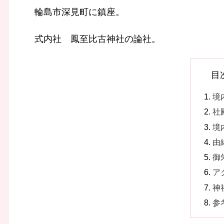
輪島市深見町に鎮座。
式内社 鳳至比古神社の論社。
目
境
社
境
由
御
ア
神
参