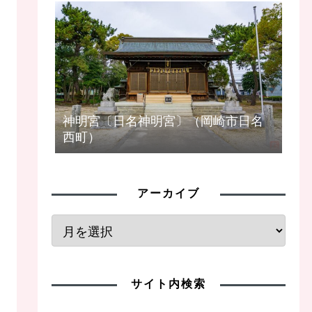
神明宮〔日名神明宮〕（岡崎市日名
西町）
アーカイブ
サイト内検索