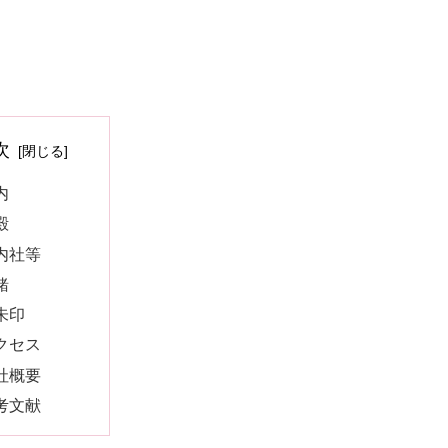
次
内
殿
内社等
緒
朱印
クセス
社概要
考文献