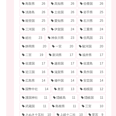
鳥取県
26
高知県
26
伯耆国
26
淡路島
26
土佐国
26
岩手県
25
能登国
25
愛知県
25
石川県
25
三河国
25
伊賀国
24
三重県
24
総社
23
神奈川県
23
但馬国
21
静岡県
20
一宮
20
駿河国
20
二宮
19
新潟県
17
福井県
17
佐渡国
17
越前国
17
佐渡島
17
近江国
16
滋賀県
16
美作国
15
広島県
14
備中国
14
安芸国
14
国幣中社
14
奥宮
13
相模国
12
護国神社
11
隠岐島
11
隠岐国
11
武蔵国
11
島根県
11
三宮
10
さぬき十五社
10
上総十二社
10
里宮
9