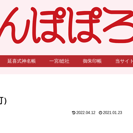
延喜式神名帳
一宮/総社
御朱印帳
当サイ
町）
2022.04.12
2021.01.23