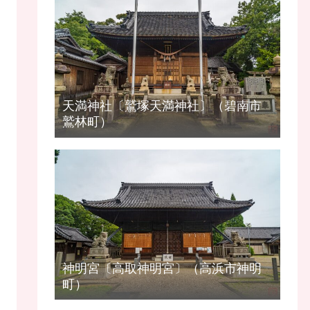
天満神社〔鷲塚天満神社〕（碧南市
鷲林町）
神明宮〔高取神明宮〕（高浜市神明
町）