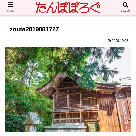
menu
search
zouta2019081727
2020.10.03