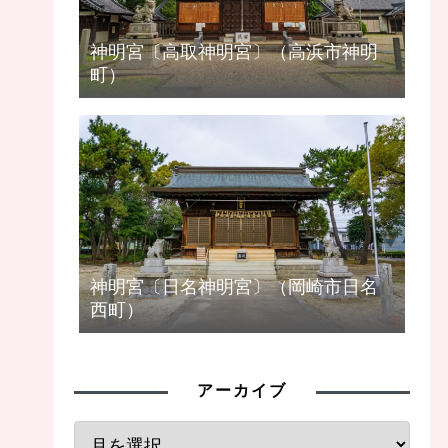
神明宮〔高取神明宮〕（高浜市神明
町）
神明宮〔日名神明宮〕（岡崎市日名
西町）
アーカイブ