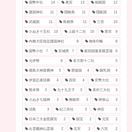
国幣中社
14
奥宮
13
相模国
12
護国神社
11
隠岐島
11
隠岐国
11
武蔵国
11
島根県
11
三宮
10
さぬき十五社
10
上総十二社
10
里宮
9
内務大臣指定護国神社
8
御朱印帳
8
国幣小社
7
宮城県
7
新四国曼荼羅霊場
6
元伊勢
6
名方郡十二社
5
鹿島大神苗裔神
5
肥後国
4
鍾乳洞
4
伊賀忍者回廊
4
四宮
4
官幣大社
3
熊本県
3
九十九王子
3
美作三大社
3
さぬき七福神
3
御旅所
3
神体山
3
沼島
3
紀三所社
3
神宮
2
日本三大金毘羅宮
2
国宝
2
元宮
2
出雲國神仏霊場
2
五宮
2
六宮
2