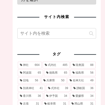
サイト内検索
タグ
神社
664
式内社
485
陸奥国
88
阿波国
65
徳島県
65
福島県
56
旧地
56
兵庫県
50
名神大社
49
別表神社
41
式外社
39
讃岐国
36
香川県
36
伊予国
34
愛媛県
34
古墳
31
岐阜県
31
岡山県
31