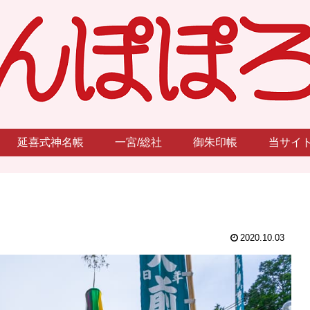
延喜式神名帳
一宮/総社
御朱印帳
当サイ
2020.10.03