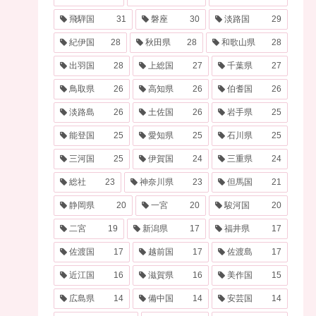
飛騨国
31
磐座
30
淡路国
29
紀伊国
28
秋田県
28
和歌山県
28
出羽国
28
上総国
27
千葉県
27
鳥取県
26
高知県
26
伯耆国
26
淡路島
26
土佐国
26
岩手県
25
能登国
25
愛知県
25
石川県
25
三河国
25
伊賀国
24
三重県
24
総社
23
神奈川県
23
但馬国
21
静岡県
20
一宮
20
駿河国
20
二宮
19
新潟県
17
福井県
17
佐渡国
17
越前国
17
佐渡島
17
近江国
16
滋賀県
16
美作国
15
広島県
14
備中国
14
安芸国
14