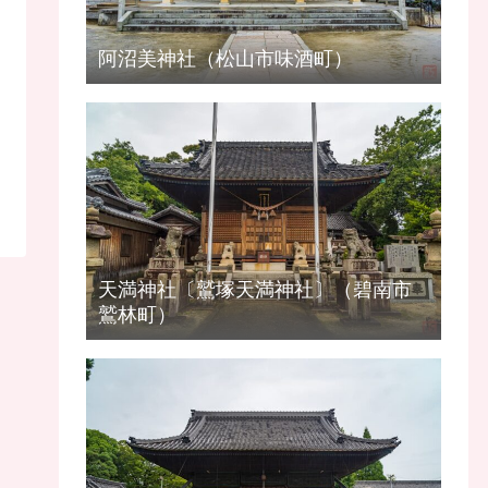
阿沼美神社（松山市味酒町）
天満神社〔鷲塚天満神社〕（碧南市
鷲林町）