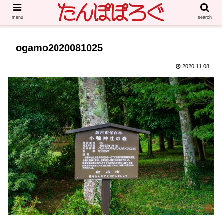
menu
search
ogamo2020081025
2020.11.08