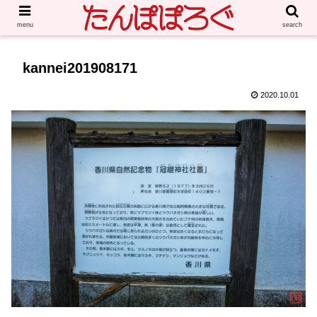
menu
search
kannei201908171
2020.10.01