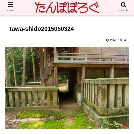
menu
search
tawa-shido2015050324
2020.10.04